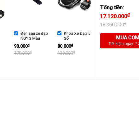
Tổng tiền:
₫
17.120.000
₫
18.360.000
Đèn sau xe đạp
Khóa Xe Đạp 5
MUA CO
NQY 3 Màu
Số
Tiết kiệm ngay:
1.
₫
₫
90.000
80.000
₫
₫
170.000
130.000