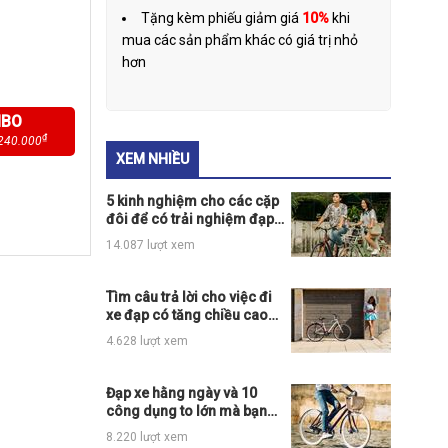
Tặng kèm phiếu giảm giá
10%
khi
mua các sản phẩm khác có giá trị nhỏ
hơn
MBO
₫
240.000
XEM NHIỀU
5 kinh nghiệm cho các cặp
đôi để có trải nghiệm đạp
xe thú vị nhất
14.087 lượt xem
Tìm câu trả lời cho việc đi
xe đạp có tăng chiều cao
không?
4.628 lượt xem
Đạp xe hằng ngày và 10
công dụng to lớn mà bạn
có thể chưa biết
8.220 lượt xem