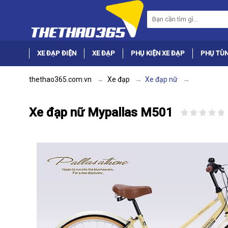
XE ĐẠP ĐIỆN
XE ĐẠP
PHỤ KIỆN XE ĐẠP
PHỤ TÙN
thethao365.com.vn
Xe đạp
Xe đạp nữ
Xe đạp nữ Mypallas M501