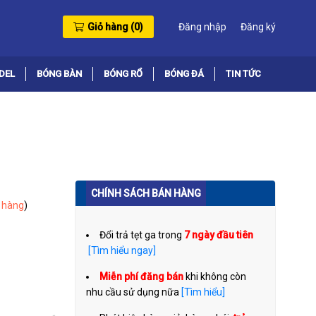
Giỏ hàng (
0
)
Đăng nhập
Đăng ký
DEL
BÓNG BÀN
BÓNG RỔ
BÓNG ĐÁ
TIN TỨC
CHÍNH SÁCH BÁN HÀNG
 hàng
)
Đổi trả tẹt ga trong
7 ngày đầu tiên
[Tìm hiểu ngay]
Miễn phí đăng bán
khi không còn
nhu cầu sử dụng nữa
[Tìm hiểu]