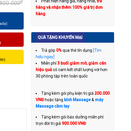
Phát hiện hàng giả, hàng nhái,
trả
₫
.800.000
hàng và nhận thêm 100% giá trị đơn
hàng
zada)
QUÀ TẶNG KHUYẾN MẠI
g
Trả góp
0%
qua thẻ tín dụng
[Tìm
hiểu ngay]
lớn)
Miễn phí
3 buổi giảm mỡ, giảm cân
hiệu quả
có cam kết chất lượng với hơn
30 phòng tập trên toàn quốc
Tặng kèm gói phụ kiện trị giá
200.000
VNĐ
hoặc tặng
kính Massage
&
máy
Massage cầm tay
Tặng kèm gói bảo dưỡng miễn phí
trọn đời trị giá
900.000 VNĐ