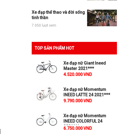
Xe đạp thể thao và đời sống
tinh thần
7.050 lượt xem
TOP SẢN PHẨM HOT
Xe đạp nữ Giant Ineed
Master 2021***
4.520.000 VND
Xe đạp nữ Momentum
INEED LATTE 24 2021***
9.790.000 VND
Xe đạp nữ Momentum
INEED COLORFUL 24
2021***
6.750.000 VND