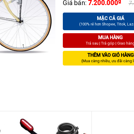
₫
Giá bán:
7.200.000
7
MẶC CẢ GIÁ
(100% rẻ hơn Shopee, Titok, La
MUA HÀNG
Trả sau | Trả góp | Giao hàn
THÊM VÀO GIỎ HÀNG
(Mua càng nhiều, ưu đãi càng 