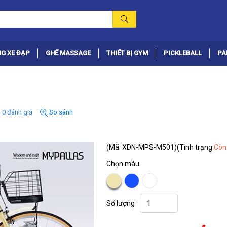
G XE ĐẠP
GHẾ MASSAGE
THIẾT BỊ GYM
PICKLEBALL
PA
0 đánh giá
So sánh
(Mã: XDN-MPS-M501)
(Tình trạng:
Còn
Chọn màu
Số lượng