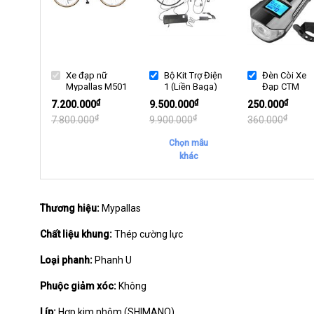
Xe đạp nữ
Bộ Kit Trợ Điện
Đèn Còi Xe
Mypallas M501
1 (Liền Baga)
Đạp CTM
₫
₫
₫
7.200.000
9.500.000
250.000
₫
₫
₫
7.800.000
9.900.000
360.000
Chọn mẫu
khác
Thương hiệu:
Mypallas
Chất liệu khung:
Thép cường lực
Loại phanh:
Phanh U
Phuộc giảm xóc:
Không
Líp:
Hợp kim nhôm (SHIMANO)