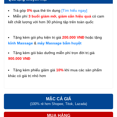
Trả góp
0%
qua thẻ tín dụng
[Tìm hiểu ngay]
Miễn phí
3 buổi giảm mỡ, giảm cân hiệu quả
có cam
kết chất lượng với hơn 30 phòng tập trên toàn quốc
Tặng kèm gói phụ kiện trị giá
200.000 VNĐ
hoặc tặng
kính Massage
&
máy Massage bấm huyệt
Tặng kèm gói bảo dưỡng miễn phí trọn đời trị giá
900.000 VNĐ
Tặng kèm phiếu giảm giá
10%
khi mua các sản phẩm
khác có giá trị nhỏ hơn
MẶC CẢ GIÁ
(100% rẻ hơn Shopee, Titok, Lazada)
MUA HÀNG