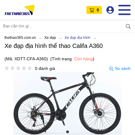
0
thethao365.com.vn
Xe đạp
Xe đạp địa hình
Xe đạp địa hình thể thao Califa A360
(Mã: XDTT-CFA-A360)
(Tình trạng:
Còn hàng
)
0 đánh giá
So sánh