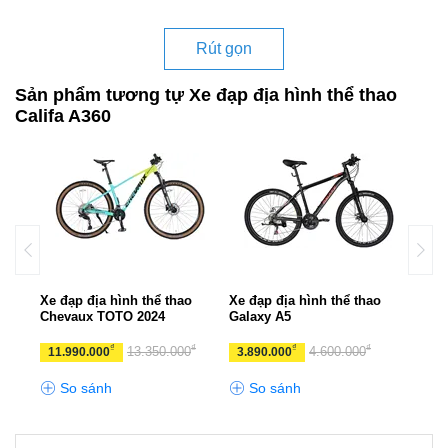
Rút gọn
Sản phẩm tương tự Xe đạp địa hình thể thao
Califa A360
UX
Xe đạp địa hình thể thao
Xe đạp địa hình thể thao
Xe đ
Chevaux TOTO 2024
Galaxy A5
CHE
₫
₫
₫
₫
₫
0
13.350.000
4.600.000
11.990.000
3.890.000
10.
So sánh
So sánh
S