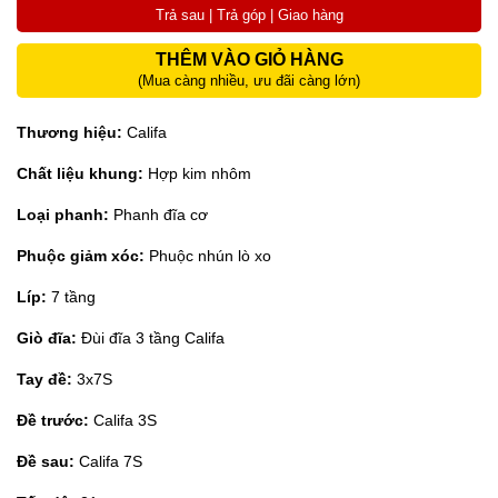
Trả sau | Trả góp | Giao hàng
THÊM VÀO GIỎ HÀNG
(Mua càng nhiều, ưu đãi càng lớn)
Thương hiệu:
Califa
Chất liệu khung:
Hợp kim nhôm
Loại phanh:
Phanh đĩa cơ
Phuộc giảm xóc:
Phuộc nhún lò xo
Líp:
7 tầng
Giò đĩa:
Đùi đĩa 3 tầng Califa
Tay đề:
3x7S
Đề trước:
Califa 3S
Đề sau:
Califa 7S