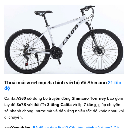
Thoải mái vượt mọi địa hình với bộ đề Shimano
21 tốc
độ
Califa A360
sử dụng bộ truyền động
Shimano Tourney
bao gồm
tay đề
3x7S
với đùi đĩa
3 tầng Califa
và líp
7 tầng
, giúp chuyển
số nhanh chóng, mượt mà và đáp ứng nhiều tốc độ khác nhau khi
di chuyển.
>>>
Xem thêm:
Bộ đề xe đạp là gì? Cấu tạo, cách sử dụng? Có