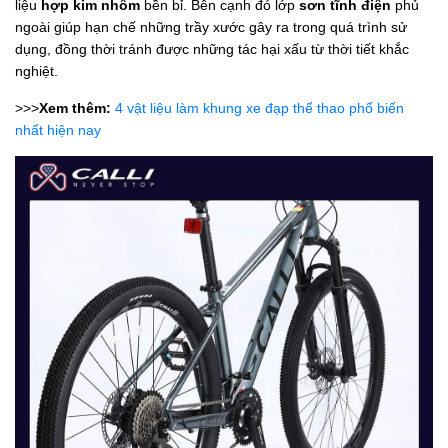
liệu
hợp kim nhôm
bền bỉ. Bên cạnh đó lớp
sơn tĩnh điện
phủ
ngoài giúp hạn chế những trầy xước gây ra trong quá trình sử
dụng, đồng thời tránh được những tác hại xấu từ thời tiết khắc
nghiệt.
>>>
Xem thêm:
4 vật liệu làm khung xe đạp thể thao phổ biến
nhất hiện nay