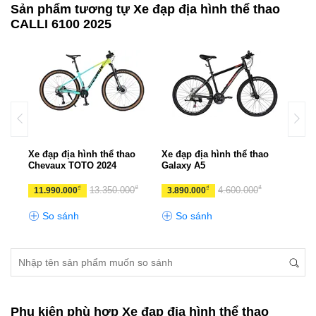
Sản phẩm tương tự Xe đạp địa hình thể thao
CALLI 6100 2025
UX
Xe đạp địa hình thể thao
Xe đạp địa hình thể thao
Xe đ
Chevaux TOTO 2024
Galaxy A5
CHE
₫
₫
₫
₫
₫
0
13.350.000
4.600.000
11.990.000
3.890.000
10.
So sánh
So sánh
S
Phụ kiện phù hợp Xe đạp địa hình thể thao