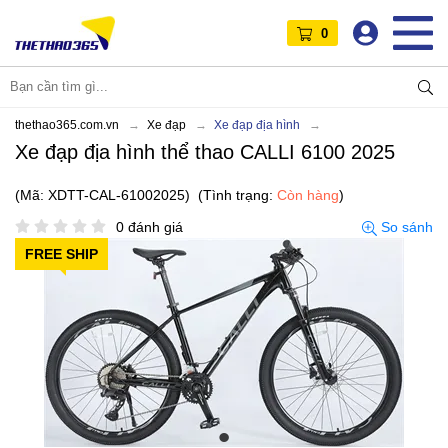
0
thethao365.com.vn
Xe đạp
Xe đạp địa hình
Xe đạp địa hình thể thao CALLI 6100 2025
(Mã: XDTT-CAL-61002025)
(Tình trạng:
Còn hàng
)
0 đánh giá
So sánh
FREE SHIP