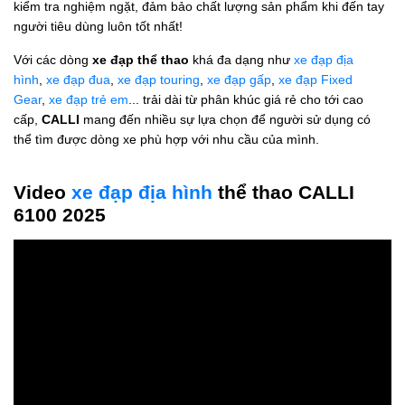
kiểm tra nghiệm ngặt, đảm bảo chất lượng sản phẩm khi đến tay
người tiêu dùng luôn tốt nhất!
Với các dòng
xe đạp thể thao
khá đa dạng như
xe đạp địa
hình
,
xe đạp đua
,
xe đạp touring
,
xe đạp gấp
,
xe đạp Fixed
Gear
,
xe đạp trẻ em
... trải dài từ phân khúc giá rẻ cho tới cao
cấp,
CALLI
mang đến nhiều sự lựa chọn để người sử dụng có
thể tìm được dòng xe phù hợp với nhu cầu của mình.
Video
xe đạp địa hình
thể thao CALLI
6100 2025