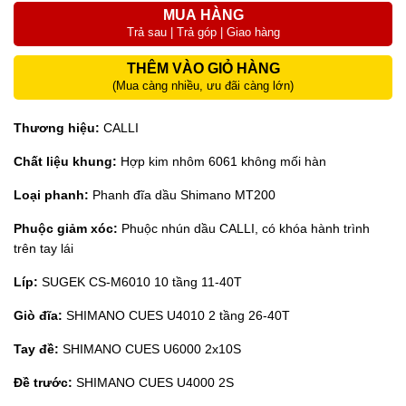
MUA HÀNG
Trả sau | Trả góp | Giao hàng
THÊM VÀO GIỎ HÀNG
(Mua càng nhiều, ưu đãi càng lớn)
Thương hiệu:
CALLI
Chất liệu khung:
Hợp kim nhôm 6061 không mối hàn
Loại phanh:
Phanh đĩa dầu Shimano MT200
Phuộc giảm xóc:
Phuộc nhún dầu CALLI, có khóa hành trình
trên tay lái
Líp:
SUGEK CS-M6010 10 tầng 11-40T
Giò đĩa:
SHIMANO CUES U4010 2 tầng 26-40T
Tay đề:
SHIMANO CUES U6000 2x10S
Đề trước:
SHIMANO CUES U4000 2S