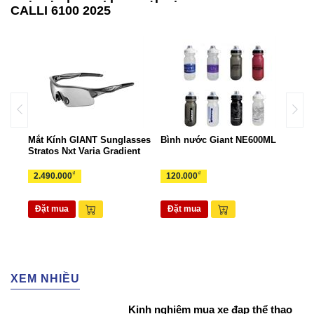
CALLI 6100 2025
ant
Mắt Kính GIANT Sunglasses
Bình nước Giant NE600ML
Túi 
Stratos Nxt Varia Gradient
TUI
₫
₫
2.490.000
120.000
265
Đặt mua
Đặt mua
Đặ
XEM NHIỀU
Kinh nghiệm mua xe đạp thể thao