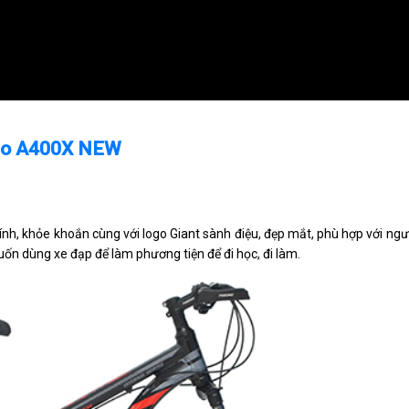
cino A400X NEW
tính, khỏe khoắn cùng với logo Giant sành điệu, đẹp mắt, phù hợp với ng
uốn dùng xe đạp để làm phương tiện để đi học, đi làm.