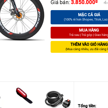
₫
Giá bán:
3.850.000
4
MẶC CẢ GIÁ
(100% rẻ hơn Shopee, Titok, La
MUA HÀNG
Trả sau | Trả góp | Giao hàn
THÊM VÀO GIỎ HÀNG
(Mua càng nhiều, ưu đãi càng 
Tổng tiền: