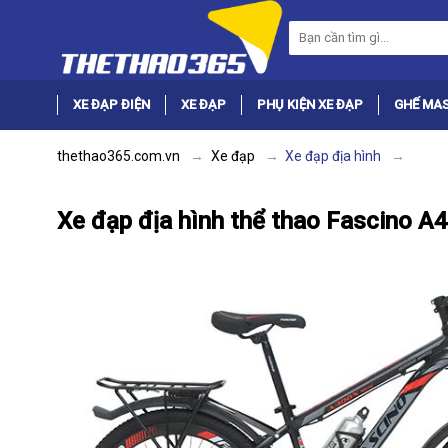
XE ĐẠP ĐIỆN
XE ĐẠP
PHỤ KIỆN XE ĐẠP
GHẾ MA
thethao365.com.vn
Xe đạp
Xe đạp địa hình
Xe đạp địa hình thể thao Fascino 