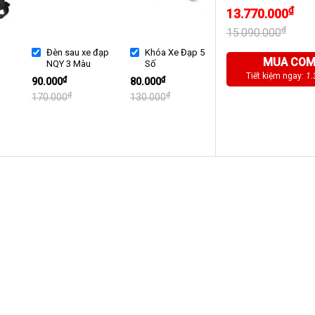
₫
13.770.000
₫
15.090.000
Đèn sau xe đạp
Khóa Xe Đạp 5
MUA CO
NQY 3 Màu
Số
Tiết kiệm ngay:
1.
₫
₫
90.000
80.000
₫
₫
170.000
130.000