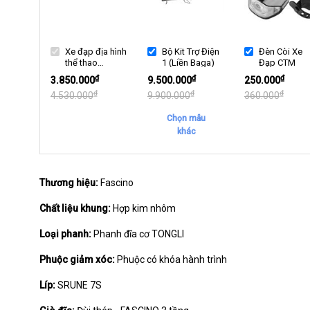
Xe đạp địa hình
Bộ Kit Trợ Điện
Đèn Còi Xe
thể thao
1 (Liền Baga)
Đạp CTM
Fascino A400X
₫
₫
₫
3.850.000
9.500.000
250.000
NEW
₫
₫
₫
4.530.000
9.900.000
360.000
Chọn mẫu
khác
Thương hiệu:
Fascino
Chất liệu khung:
Hợp kim nhôm
Loại phanh:
Phanh đĩa cơ TONGLI
Phuộc giảm xóc:
Phuộc có khóa hành trình
Líp:
SRUNE 7S