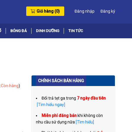
Giỏ hàng (
0
)
Đăng nhập
Đăng ký
Ổ
BÓNG ĐÁ
DINH DƯỠNG
TIN TỨC
CHÍNH SÁCH BÁN HÀNG
:
Còn hàng
)
Đổi trả tẹt ga trong
7 ngày đầu tiên
[Tìm hiểu ngay]
Miễn phí đăng bán
khi không còn
nhu cầu sử dụng nữa
[Tìm hiểu]