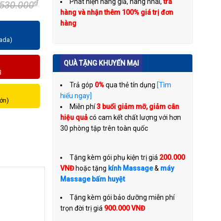
Phát hiện hàng giả, hàng nhái,
trả
₫
.530.000
hàng và nhận thêm 100% giá trị đơn
hàng
zada)
QUÀ TẶNG KHUYẾN MẠI
g
Trả góp
0%
qua thẻ tín dụng
[Tìm
hiểu ngay]
lớn)
Miễn phí
3 buổi giảm mỡ, giảm cân
hiệu quả
có cam kết chất lượng với hơn
30 phòng tập trên toàn quốc
Tặng kèm gói phụ kiện trị giá
200.000
VNĐ
hoặc tặng
kính Massage
&
máy
Massage bấm huyệt
Tặng kèm gói bảo dưỡng miễn phí
trọn đời trị giá
900.000 VNĐ