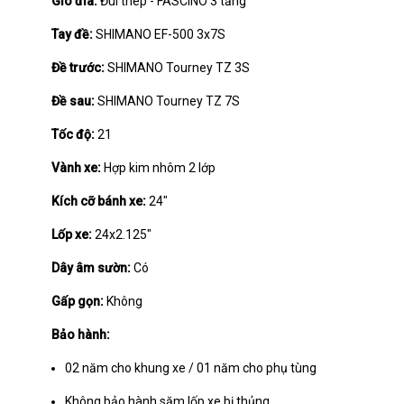
Giò đĩa:
Đùi thép - FASCINO 3 tầng
Tay đề:
SHIMANO EF-500 3x7S
Đề trước:
SHIMANO Tourney TZ 3S
Đề sau:
SHIMANO Tourney TZ 7S
Tốc độ:
21
Vành xe:
Hợp kim nhôm 2 lớp
Kích cỡ bánh xe:
24"
Lốp xe:
24x2.125"
Dây âm sườn:
Có
Gấp gọn:
Không
Bảo hành:
02 năm cho khung xe / 01 năm cho phụ tùng
Không bảo hành săm lốp xe bị thủng