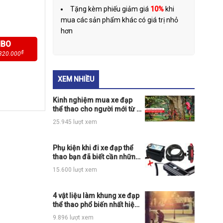
Tặng kèm phiếu giảm giá
10%
khi
mua các sản phẩm khác có giá trị nhỏ
hơn
MBO
₫
320.000
XEM NHIỀU
Kinh nghiệm mua xe đạp
thể thao cho người mới từ A
tới Z
25.945 lượt xem
Phụ kiện khi đi xe đạp thể
thao bạn đã biết cần những
thứ gì?
15.600 lượt xem
4 vật liệu làm khung xe đạp
thể thao phổ biến nhất hiện
nay
9.896 lượt xem