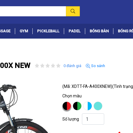
SSAGE
GYM
PICKLEBALL
PADEL
BÓNG BÀN
BÓNG R
A400X NEW
0 đánh giá
So sánh
(Mã: XDTT-FA-A400XNEW)
(Tình trạng
Chọn màu
Số lượng