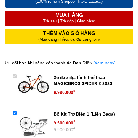
(100% rẻ hơn Shopee, Titok, Lazada)
MUA HÀNG
Trả sau | Trả góp | Giao hàng
THÊM VÀO GIỎ HÀNG
(Mua càng nhiều, ưu đãi càng lớn)
Ưu đãi hơn khi nâng cấp thành
Xe Đạp Điện
[Xem ngay]
Xe đạp địa hình thể thao
MAGICBROS SPIDER 2 2023
₫
6.990.000
Bộ Kit Trợ Điện 1 (Liền Baga)
₫
9.500.000
₫
9.900.000