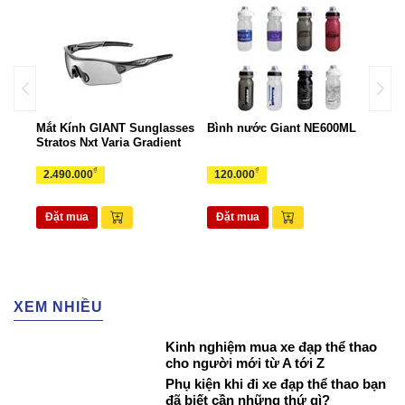
ant
Mắt Kính GIANT Sunglasses
Bình nước Giant NE600ML
Túi 
Stratos Nxt Varia Gradient
TUI
₫
₫
2.490.000
120.000
265
Đặt mua
Đặt mua
Đặ
XEM NHIỀU
Kinh nghiệm mua xe đạp thể thao
cho người mới từ A tới Z
Phụ kiện khi đi xe đạp thể thao bạn
đã biết cần những thứ gì?