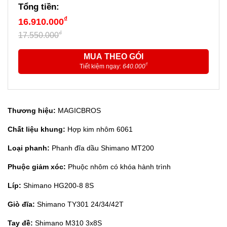
Tổng tiền:
₫
16.910.000
₫
17.550.000
MUA THEO GÓI
₫
Tiết kiệm ngay:
640.000
Thương hiệu:
MAGICBROS
Chất liệu khung:
Hợp kim nhôm 6061
Loại phanh:
Phanh đĩa dầu Shimano MT200
Phuộc giảm xóc:
Phuộc nhôm có khóa hành trình
Líp:
Shimano HG200-8 8S
Giò đĩa:
Shimano TY301 24/34/42T
Tay đề:
Shimano M310 3x8S