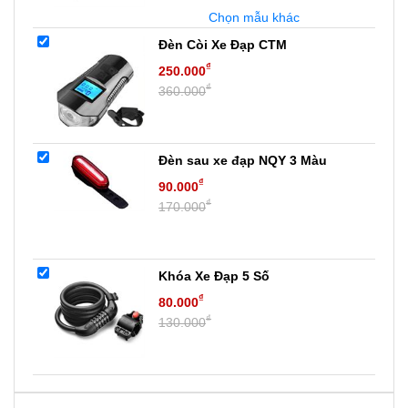
Chọn mẫu khác
Đèn Còi Xe Đạp CTM
₫
250.000
₫
360.000
Đèn sau xe đạp NQY 3 Màu
₫
90.000
₫
170.000
Khóa Xe Đạp 5 Số
₫
80.000
₫
130.000