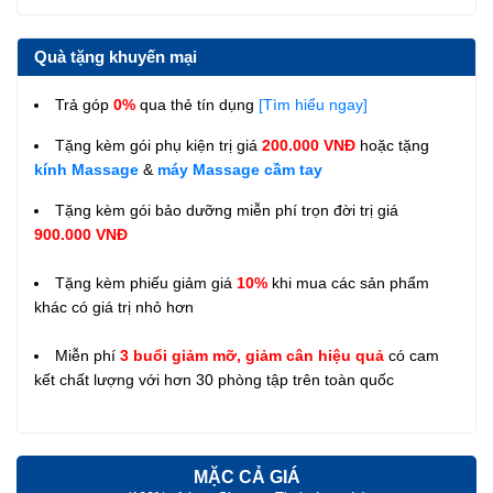
Quà tặng khuyến mại
Trả góp
0%
qua thẻ tín dụng
[Tìm hiểu ngay]
Tặng kèm gói phụ kiện trị giá
200.000 VNĐ
hoặc tặng
kính Massage
&
máy Massage cầm tay
Tặng kèm gói bảo dưỡng miễn phí trọn đời trị giá
900.000 VNĐ
Tặng kèm phiếu giảm giá
10%
khi mua các sản phẩm
khác có giá trị nhỏ hơn
Miễn phí
3 buổi giảm mỡ, giảm cân hiệu quả
có cam
kết chất lượng với hơn 30 phòng tập trên toàn quốc
MẶC CẢ GIÁ