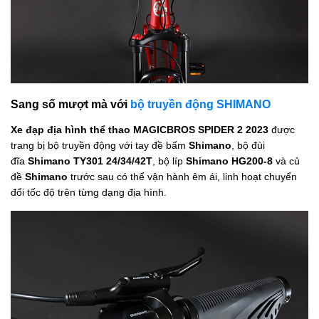
Sang số mượt mà với
bộ truyền động SHIMANO
Xe đạp địa hình thể thao MAGICBROS SPIDER 2 2023
được
trang bị bộ truyền động với tay đề bấm
Shimano
, bộ đùi
đĩa
Shimano TY301 24/34/42T
, bộ líp
Shimano HG200-8
và củ
đề
Shimano
trước sau có thể vận hành êm ái, linh hoạt chuyển
đổi tốc độ trên từng dạng địa hình.