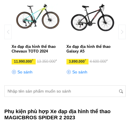
UX
Xe đạp địa hình thể thao
Xe đạp địa hình thể thao
Xe đ
Chevaux TOTO 2024
Galaxy A5
CHE
₫
₫
₫
₫
₫
0
13.350.000
4.600.000
11.990.000
3.890.000
10.
So sánh
So sánh
S
Phụ kiện phù hợp Xe đạp địa hình thể thao
MAGICBROS SPIDER 2 2023