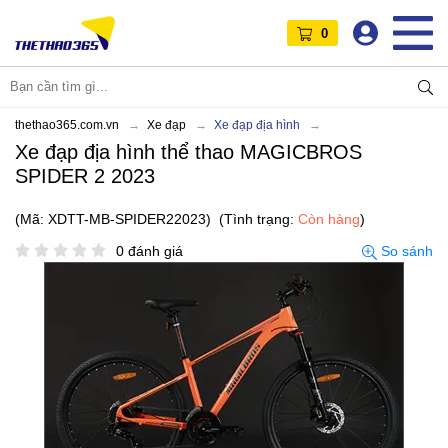
0
thethao365.com.vn
Xe đạp
Xe đạp địa hình
Xe đạp địa hình thể thao MAGICBROS
SPIDER 2 2023
(Mã: XDTT-MB-SPIDER22023)
(Tình trạng:
Còn hàng
)
0 đánh giá
So sánh