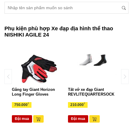
Phụ kiện phù hợp Xe đạp địa hình thể thao
NISHIKI AGILE 24
Găng tay Giant Horizon
Tất vớ xe đạp Giant
Gọng
rts
Long Finger Gloves
REVLITEQUARTERSOCK
EAS
₫
₫
750.000
210.000
70.
Đặt mua
Đặt mua
Đặ