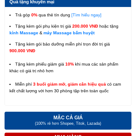
Quà tặng khuyến mại
Trả góp
0%
qua thẻ tín dụng
[Tìm hiểu ngay]
Tặng kèm gói phụ kiện trị giá
200.000 VNĐ
hoặc tặng
kính Massage
&
máy Massage bấm huyệt
Tặng kèm gói bảo dưỡng miễn phí trọn đời trị giá
900.000 VNĐ
Tặng kèm phiếu giảm giá
10%
khi mua các sản phẩm
khác có giá trị nhỏ hơn
Miễn phí
3 buổi giảm mỡ, giảm cân hiệu quả
có cam
kết chất lượng với hơn 30 phòng tập trên toàn quốc
MẶC CẢ GIÁ
(100% rẻ hơn Shopee, Titok, Lazada)