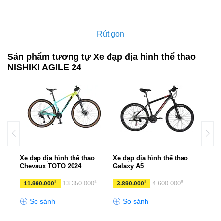
Rút gọn
Sản phẩm tương tự Xe đạp địa hình thể thao
NISHIKI AGILE 24
o
Xe đạp địa hình thể thao
Xe đạp địa hình thể thao
Xe đ
Chevaux TOTO 2024
Galaxy A5
CHE
₫
₫
₫
₫
13.350.000
4.600.000
11.990.000
3.890.000
10.
So sánh
So sánh
S