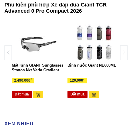
Phụ kiện phù hợp Xe đạp đua Giant TCR
Advanced 0 Pro Compact 2026
ant
Mắt Kính GIANT Sunglasses
Bình nước Giant NE600ML
Túi 
Stratos Nxt Varia Gradient
TUI
₫
₫
2.490.000
120.000
265
Đặt mua
Đặt mua
Đặ
XEM NHIỀU