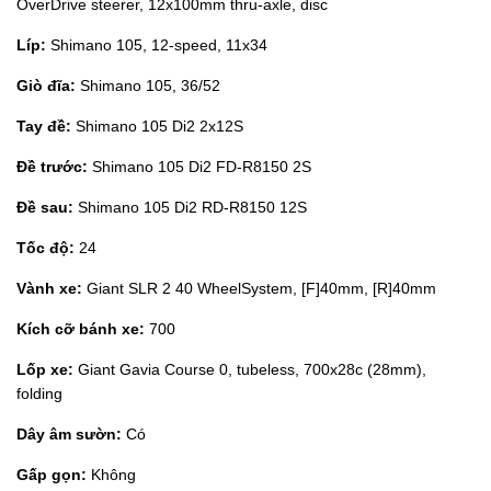
OverDrive steerer, 12x100mm thru-axle, disc
Líp:
Shimano 105, 12-speed, 11x34
Giò đĩa:
Shimano 105, 36/52
Tay đề:
Shimano 105 Di2 2x12S
Đề trước:
Shimano 105 Di2 FD-R8150 2S
Đề sau:
Shimano 105 Di2 RD-R8150 12S
Tốc độ:
24
Vành xe:
Giant SLR 2 40 WheelSystem, [F]40mm, [R]40mm
Kích cỡ bánh xe:
700
Lốp xe:
Giant Gavia Course 0, tubeless, 700x28c (28mm),
folding
Dây âm sườn:
Có
Gấp gọn:
Không