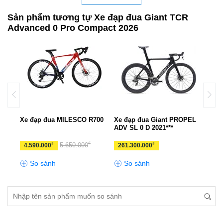
Sản phẩm tương tự Xe đạp đua Giant TCR
Advanced 0 Pro Compact 2026
PEL
Xe đạp đua MILESCO R700
Xe đạp đua Giant PROPEL
Xe đ
ADV SL 0 D 2021***
₫
₫
₫
5.650.000
4.590.000
261.300.000
11.
So sánh
So sánh
S