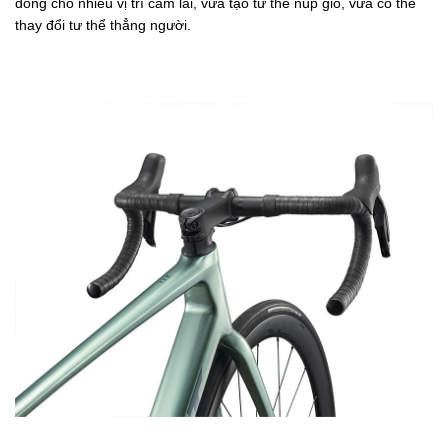
đông cho nhiều vị trí cầm lái, vừa tạo tư thế núp gió, vừa có thể
thay đổi tư thể thẳng người.