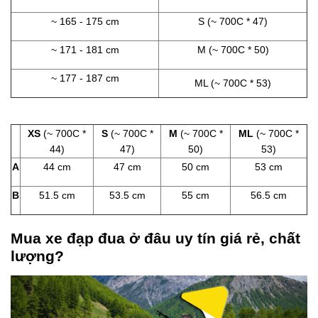
~ 165 - 175 cm
S (~ 700C * 47)
~ 171 - 181 cm
M (~ 700C * 50)
~ 177 - 187 cm
ML (~ 700C * 53)
XS
(~ 700C *
S
(~ 700C *
M
(~ 700C *
ML
(~ 700C *
44)
47)
50)
53)
A
44 cm
47 cm
50 cm
53 cm
B
51.5 cm
53.5 cm
55 cm
56.5 cm
Mua xe đạp đua ở đâu uy tín giá rẻ, chất
lượng?