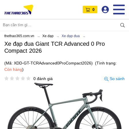
0
thethao365.com.vn
Xe đạp
Xe đạp đua
Xe đạp đua Giant TCR Advanced 0 Pro
Compact 2026
(Mã: XDD-GT-TCRAdvanced0ProCompact2026)
(Tình trạng:
Còn hàng
)
0 đánh giá
So sánh