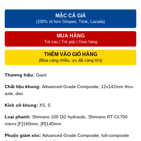
MẶC CẢ GIÁ
(100% rẻ hơn Shopee, Titok, Lazada)
MUA HÀNG
Trả sau | Trả góp | Giao hàng
THÊM VÀO GIỎ HÀNG
(Mua càng nhiều, ưu đãi càng lớn)
Thương hiệu:
Giant
Chất liệu khung:
Advanced-Grade Composite, 12x142mm thru-
axle, disc
Kích cỡ khung:
XS, S
Loại phanh:
Shimano 105 Di2 hydraulic, Shimano RT-CL700
rotors [F]160mm, [R]140mm
Phuộc giảm xóc:
Advanced-Grade Composite, full-composite