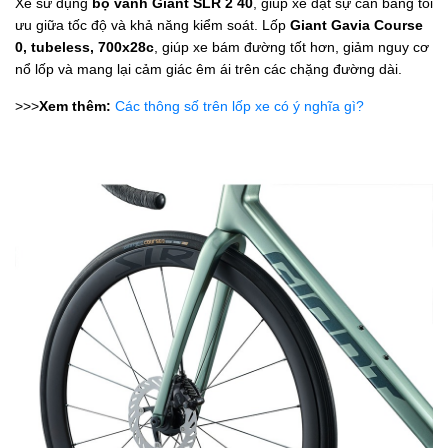
Xe sử dụng
bộ vành Giant SLR 2 40
, giúp xe đạt sự cân bằng tối
ưu giữa tốc độ và khả năng kiểm soát. Lốp
Giant Gavia Course
0, tubeless, 700x28c
, giúp xe bám đường tốt hơn, giảm nguy cơ
nổ lốp và mang lại cảm giác êm ái trên các chặng đường dài.
>>>
Xem thêm:
Các thông số trên lốp xe có ý nghĩa gì?