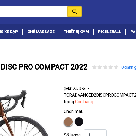
G XE ĐẠP
GHẾ MASSAGE
THIẾT BỊ GYM
PICKLEBALL
PA
2 DISC PRO COMPACT 2022
0 đánh g
(Mã: XDD-GT-
TCRADVANCED2DISCPROCOMPACT2
trạng:
Còn hàng
)
Chọn màu
Số lượng