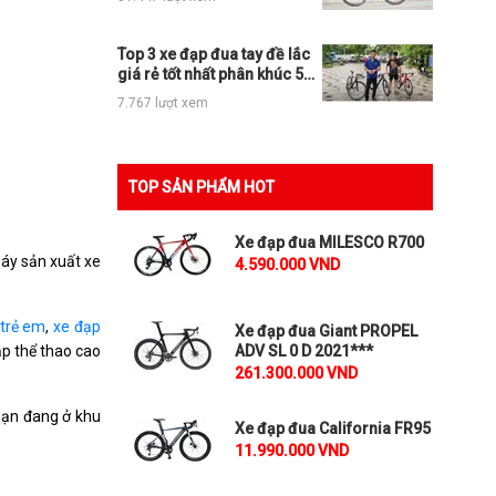
Top 3 xe đạp đua tay đề lắc
giá rẻ tốt nhất phân khúc 5tr,
10tr và 15tr
7.767 lượt xem
TOP SẢN PHẨM HOT
Xe đạp đua MILESCO R700
máy sản xuất xe
4.590.000 VND
 trẻ em
,
xe đạp
Xe đạp đua Giant PROPEL
̣p thể thao cao
ADV SL 0 D 2021***
261.300.000 VND
bạn đang ở khu
Xe đạp đua California FR95
11.990.000 VND