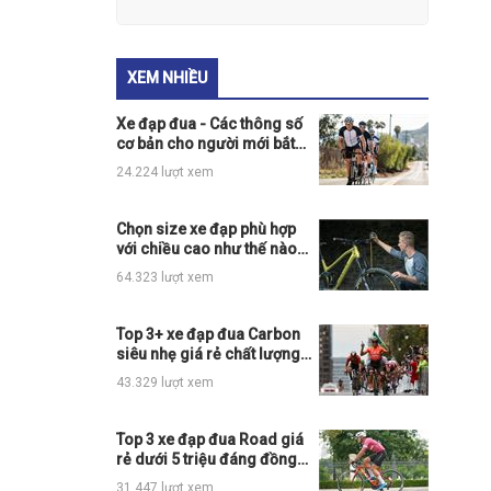
XEM NHIỀU
Xe đạp đua - Các thông số
cơ bản cho người mới bắt
đầu
24.224 lượt xem
Chọn size xe đạp phù hợp
với chiều cao như thế nào
cho đúng?
64.323 lượt xem
Top 3+ xe đạp đua Carbon
siêu nhẹ giá rẻ chất lượng
nhất thị trường
43.329 lượt xem
Top 3 xe đạp đua Road giá
rẻ dưới 5 triệu đáng đồng
tiền bát gạo
31.447 lượt xem