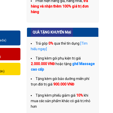
Phát hiện hàng giả, hàng nhái,
trả
hàng và nhận thêm 100% giá trị đơn
hàng
QUÀ TẶNG KHUYẾN MẠI
zada)
Trả góp
0%
qua thẻ tín dụng
[Tìm
hiểu ngay]
g
Tặng kèm gói phụ kiện trị giá
2.000.000 VNĐ
hoặc tặng
ghế Massage
cao cấp
lớn)
Tặng kèm gói bảo dưỡng miễn phí
trọn đời trị giá
900.000 VNĐ
Tặng kèm phiếu giảm giá
10%
khi
mua các sản phẩm khác có giá trị nhỏ
hơn