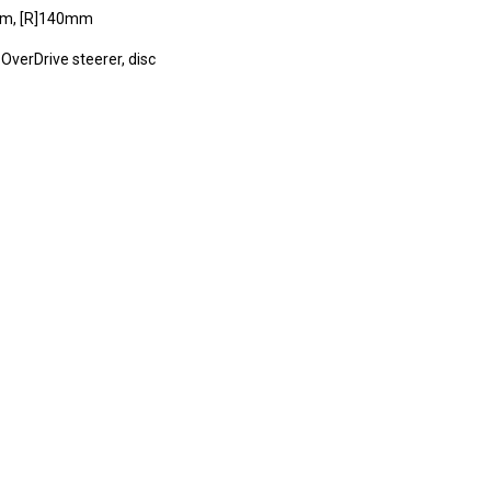
0mm, [R]140mm
verDrive steerer, disc