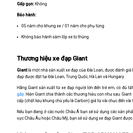
Gấp gọn:
Không
Bảo hành:
05 năm cho khung xe / 01 năm cho phụ tùng
Không bảo hành săm lốp xe bị thủng
Thương hiệu xe đạp Giant
Giant
là một nhà sản xuất xe đạp của Đài Loan, được đánh giá là
đạp được đặt tại Đài Loan, Trung Quốc, Hà Lan và Hungary.
Hãng Giant sản xuất từ xe đạp người lớn đến trẻ em, có đủ t
gấp
. Hiện Giant chia thành các thương hiệu con như sau: Giant 
cấp (chất liệu khung chủ yếu là Carbon) giá từ vài chục đến v
Nếu bạn đang ở các nước Châu Á bạn sẽ sử dụng các sản phẩm
vực Châu Âu hoặc Châu Mỹ, bạn sẽ sử dụng xe đạp Giant được 