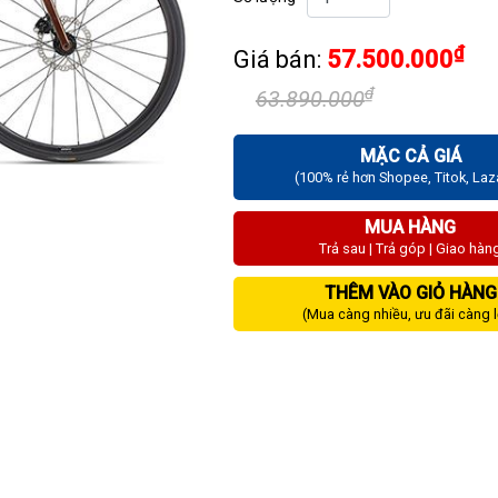
₫
Giá bán:
57.500.000
₫
63.890.000
MẶC CẢ GIÁ
(100% rẻ hơn Shopee, Titok, La
MUA HÀNG
Trả sau | Trả góp | Giao hàn
THÊM VÀO GIỎ HÀNG
(Mua càng nhiều, ưu đãi càng 