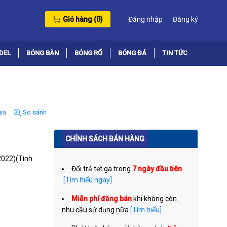
Giỏ hàng (
0
)
Đăng nhập
Đăng ký
DEL
BÓNG BÀN
BÓNG RỔ
BÓNG ĐÁ
TIN TỨC
iá
So sánh
CHÍNH SÁCH BÁN HÀNG
022)
(Tình
Đổi trả tẹt ga trong
7 ngày đầu tiên
[Tìm hiểu ngay]
Miễn phí đăng bán
khi không còn
nhu cầu sử dụng nữa
[Tìm hiểu]