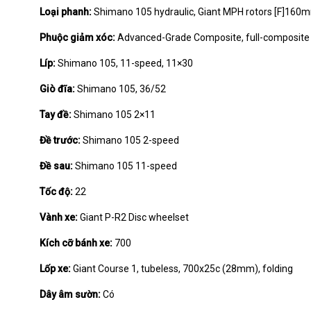
Loại phanh:
Shimano 105 hydraulic, Giant MPH rotors [F]16
Phuộc giảm xóc:
Advanced-Grade Composite, full-composite O
Líp:
Shimano 105, 11-speed, 11×30
Giò đĩa:
Shimano 105, 36/52
Tay đề:
Shimano 105 2×11
Đề trước:
Shimano 105 2-speed
Đề sau:
Shimano 105 11-speed
Tốc độ:
22
Vành xe:
Giant P-R2 Disc wheelset
Kích cỡ bánh xe:
700
Lốp xe:
Giant Course 1, tubeless, 700x25c (28mm), folding
Dây âm sườn:
Có