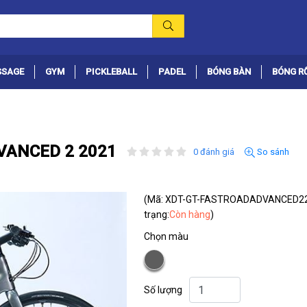
SSAGE
GYM
PICKLEBALL
PADEL
BÓNG BÀN
BÓNG R
DVANCED 2 2021
0 đánh giá
So sánh
(Mã: XDT-GT-FASTROADADVANCED2
trạng:
Còn hàng
)
Chọn màu
Số lượng