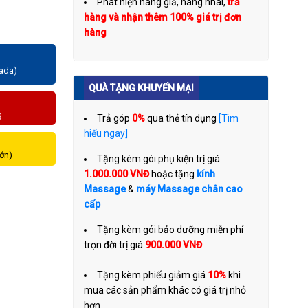
Phát hiện hàng giả, hàng nhái,
trả
hàng và nhận thêm 100% giá trị đơn
hàng
zada)
QUÀ TẶNG KHUYẾN MẠI
g
Trả góp
0%
qua thẻ tín dụng
[Tìm
hiểu ngay]
lớn)
Tặng kèm gói phụ kiện trị giá
1.000.000 VNĐ
hoặc tặng
kính
Massage
&
máy Massage chân cao
cấp
Tặng kèm gói bảo dưỡng miễn phí
trọn đời trị giá
900.000 VNĐ
Tặng kèm phiếu giảm giá
10%
khi
mua các sản phẩm khác có giá trị nhỏ
hơn