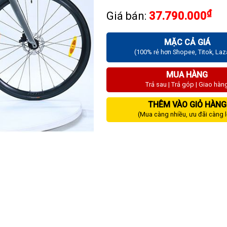
₫
Giá bán:
37.790.000
MẶC CẢ GIÁ
(100% rẻ hơn Shopee, Titok, La
MUA HÀNG
Trả sau | Trả góp | Giao hàn
THÊM VÀO GIỎ HÀNG
(Mua càng nhiều, ưu đãi càng 