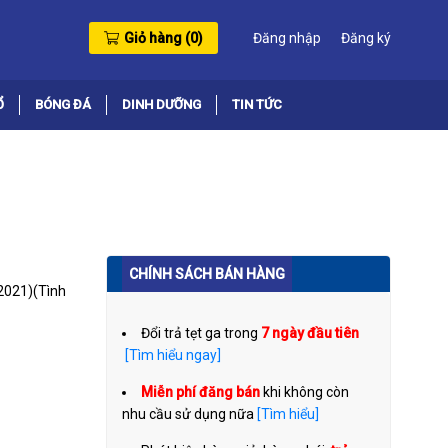
Giỏ hàng (
0
)
Đăng nhập
Đăng ký
Ổ
BÓNG ĐÁ
DINH DƯỠNG
TIN TỨC
CHÍNH SÁCH BÁN HÀNG
2021)
(Tình
Đổi trả tẹt ga trong
7 ngày đầu tiên
[Tìm hiểu ngay]
Miễn phí đăng bán
khi không còn
nhu cầu sử dụng nữa
[Tìm hiểu]