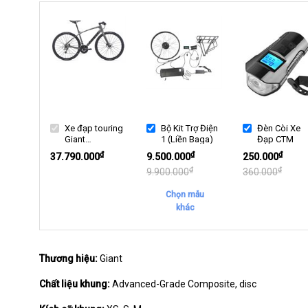
Xe đạp touring
Bộ Kit Trợ Điện
Đèn Còi Xe
Giant
1 (Liền Baga)
Đạp CTM
FASTROAD
₫
₫
₫
37.790.000
9.500.000
250.000
ADVANCED 2
₫
₫
9.900.000
360.000
2021
Chọn mẫu
khác
Thương hiệu:
Giant
Chất liệu khung:
Advanced-Grade Composite, disc