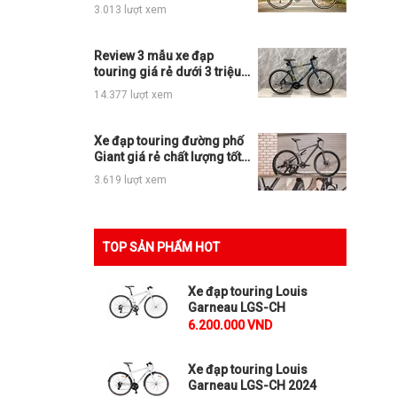
đạp touring cao cấp ra
3.013 lượt xem
sao?
Review 3 mẫu xe đạp
touring giá rẻ dưới 3 triệu
OK cho anh em
14.377 lượt xem
Xe đạp touring đường phố
Giant giá rẻ chất lượng tốt
mua ngay nếu có ý định
3.619 lượt xem
TOP SẢN PHẨM HOT
Xe đạp touring Louis
Garneau LGS-CH
6.200.000 VND
Xe đạp touring Louis
Garneau LGS-CH 2024