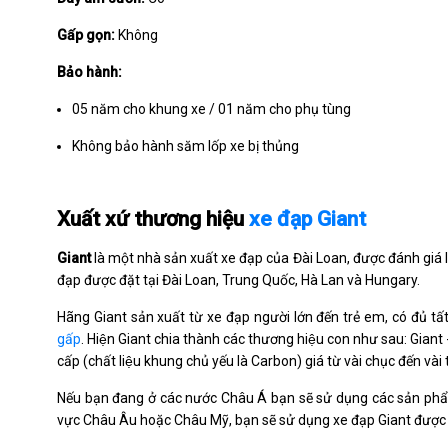
Gấp gọn:
Không
Bảo hành:
05 năm cho khung xe / 01 năm cho phụ tùng
Không bảo hành săm lốp xe bị thủng
Xuất xứ thương hiệu
xe đạp Giant
Giant
là một nhà sản xuất xe đạp của Đài Loan, được đánh giá là
đạp được đặt tại Đài Loan, Trung Quốc, Hà Lan và Hungary.
Hãng Giant sản xuất từ xe đạp người lớn đến trẻ em, có đủ t
gấp
. Hiện Giant chia thành các thương hiệu con như sau: Giant 
cấp (chất liệu khung chủ yếu là Carbon) giá từ vài chục đến v
Nếu bạn đang ở các nước Châu Á bạn sẽ sử dụng các sản phẩm
vực Châu Âu hoặc Châu Mỹ, bạn sẽ sử dụng xe đạp Giant được 