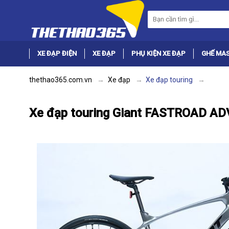
XE ĐẠP ĐIỆN
XE ĐẠP
PHỤ KIỆN XE ĐẠP
GHẾ MA
thethao365.com.vn
Xe đạp
Xe đạp touring
Xe đạp touring Giant FASTROAD A