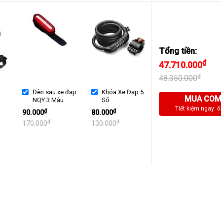
Tổng tiền:
₫
47.710.000
₫
48.350.000
Đèn sau xe đạp
Khóa Xe Đạp 5
MUA CO
NQY 3 Màu
Số
Tiết kiệm ngay:
6
₫
₫
90.000
80.000
₫
₫
170.000
130.000