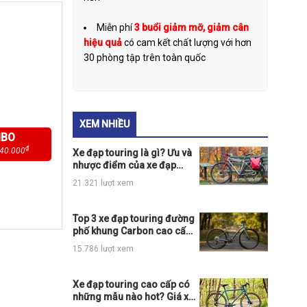
Miễn phí
3 buổi giảm mỡ, giảm cân
hiệu quả
có cam kết chất lượng với hơn
30 phòng tập trên toàn quốc
XEM NHIỀU
MBO
₫
40.000
Xe đạp touring là gì? Ưu và
nhược điểm của xe đạp
touring
21.321 lượt xem
Top 3 xe đạp touring đường
phố khung Carbon cao cấp
giá rẻ hot nhất thị trường
15.786 lượt xem
Xe đạp touring cao cấp có
những mẫu nào hot? Giá xe