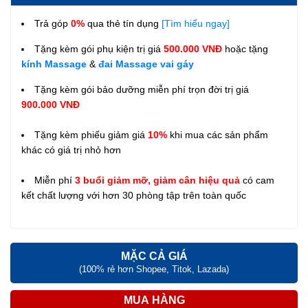
Trả góp
0%
qua thẻ tín dụng
[Tìm hiểu ngay]
Tặng kèm gói phụ kiện trị giá
500.000 VNĐ
hoặc tặng
kính Massage
&
đai Massage vai gáy
Tặng kèm gói bảo dưỡng miễn phí trọn đời trị giá
900.000 VNĐ
Tặng kèm phiếu giảm giá
10%
khi mua các sản phẩm
khác có giá trị nhỏ hơn
Miễn phí
3 buổi giảm mỡ, giảm cân hiệu quả
có cam
kết chất lượng với hơn 30 phòng tập trên toàn quốc
MẶC CẢ GIÁ
(100% rẻ hơn Shopee, Titok, Lazada)
MUA HÀNG