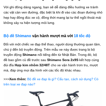
Với ghi đông dáng ngang, bạn sẽ dễ dàng điều hướng xe tránh
các vật cản ven đường, đặc biệt là khi đi vào các đoạn đường nhỏ
hẹp hay đông đúc xe cộ, đồng thời mang lại tư thế ngồi thoải mái
không xảy ra hiện tượng mỏi lưng.
Bộ đề Shimano
vận hành mượt mà với
18 tốc độ
Đối với một chiếc xe đạp thể thao, người dùng thường quan tâm,
chú ý đến bộ truyền động. Trên mẫu xe này được trang bị bộ
truyền động
Shimano
nổi tiếng đến từ Nhật Bản. Trong đó, bộ
đề bao gồm củ đề trước sau
Shimano Sora
2x9S
kết hợp cùng
đùi đĩa
Hợp kim nhôm 32/48T
cho xe vận hành trơn tru, mượt
mà, đáp ứng mọi địa hình với các tốc độ khác nhau.
>>>
Xem thêm:
Bộ đề xe đạp là gì? Cấu tạo, cách sử dụng? Có
trên loại xe đạp nào?