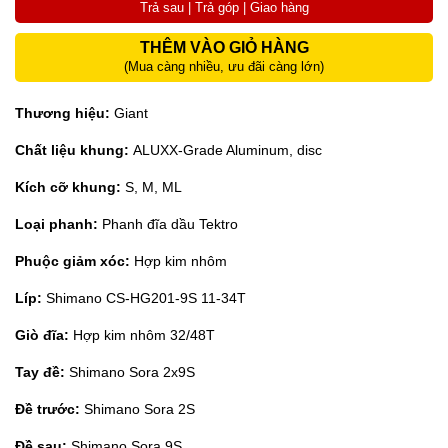
Trả sau | Trả góp | Giao hàng
THÊM VÀO GIỎ HÀNG
(Mua càng nhiều, ưu đãi càng lớn)
Thương hiệu:
Giant
Chất liệu khung:
ALUXX-Grade Aluminum, disc
Kích cỡ khung:
S, M, ML
Loại phanh:
Phanh đĩa dầu Tektro
Phuộc giảm xóc:
Hợp kim nhôm
Líp:
Shimano CS-HG201-9S 11-34T
Giò đĩa:
Hợp kim nhôm 32/48T
Tay đề:
Shimano Sora 2x9S
Đề trước:
Shimano Sora 2S
Đề sau:
Shimano Sora 9S