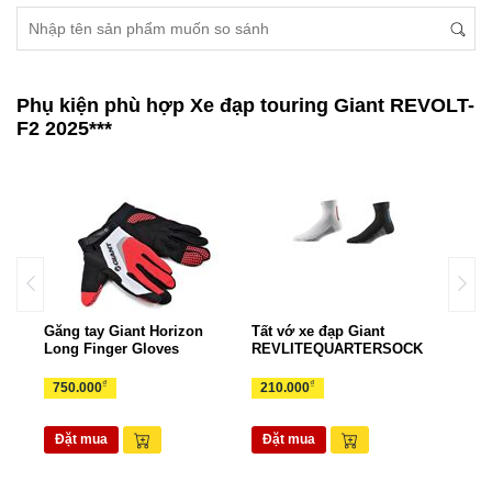
Phụ kiện phù hợp Xe đạp touring Giant REVOLT-
F2 2025***
Găng tay Giant Horizon
Tất vớ xe đạp Giant
Gọng
rts
Long Finger Gloves
REVLITEQUARTERSOCK
EAS
₫
₫
750.000
210.000
70.
Đặt mua
Đặt mua
Đặ