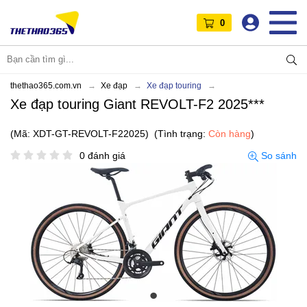
0
thethao365.com.vn
Xe đạp
Xe đạp touring
Xe đạp touring Giant REVOLT-F2 2025***
(Mã: XDT-GT-REVOLT-F22025)
(Tình trạng:
Còn hàng
)
0 đánh giá
So sánh