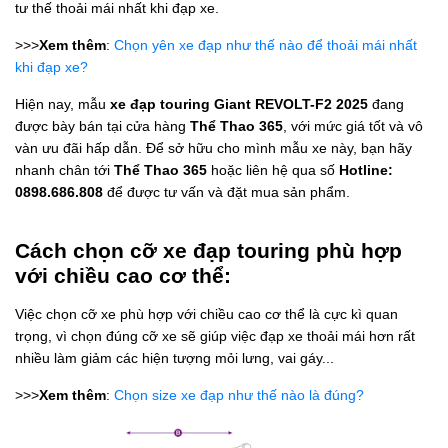
tư thế thoải mái nhất khi đạp xe.
>>>
Xem thêm
:
Chọn yên xe đạp như thế nào để thoải mái nhất
khi đạp xe?
Hiện nay, mẫu
xe đạp touring Giant REVOLT-F2 2025
đang
được bày bán tại cửa hàng
Thể Thao 365
, với mức giá tốt và vô
vàn ưu đãi hấp dẫn. Để sở hữu cho mình mẫu xe này, bạn hãy
nhanh chân tới
Thể Thao 365
hoặc liên hệ qua số
Hotline:
0898.686.808
để được tư vấn và đặt mua sản phẩm.
Cách chọn cỡ xe đạp touring phù hợp
với chiều cao cơ thể:
Việc chọn cỡ xe phù hợp với chiều cao cơ thể là cực kì quan
trọng, vì chọn đúng cỡ xe sẽ giúp việc đạp xe thoải mái hơn rất
nhiều làm giảm các hiện tượng mỏi lưng, vai gáy...
>>>
Xem thêm
:
Chọn size xe đạp như thế nào là đúng?