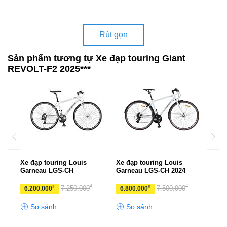
Rút gọn
Sản phẩm tương tự Xe đạp touring Giant
REVOLT-F2 2025***
UX
Xe đạp touring Louis
Xe đạp touring Louis
Xe đ
Garneau LGS-CH
Garneau LGS-CH 2024
ESCA
₫
₫
₫
₫
₫
0
7.250.000
7.500.000
6.200.000
6.800.000
10.
So sánh
So sánh
S