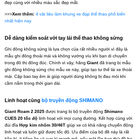
đẹp cùng với nhiều màu sắc đẹp mắt.
>>>
Xem thêm:
4 vật liệu làm khung xe đạp thể thao phổ biến
nhất hiện nay
Dễ dàng kiểm soát với tay lái thể thao không sừng
Ghi đông không sừng là lựa chọn của rất nhiều người vì đây là
mẫu ghi đông thoải mái và không vướng víu khi bạn di chuyển
trong đô thị đông đúc. Chính vì vậy, hãng
Giant
đã trang bị mẫu
ghi đông không sừng cho mẫu xe này, giúp tạo tư thế lái xe thoải
mái. Cặp bao tay êm ái giúp người dùng không bị đau mỏi khi
cầm nắm trong thời gian dài.
Linh hoạt cùng
bộ truyền động SHIMANO
Giant Roam 2 2025
được trang bị bộ truyền động
Shimano
CUES
20 tốc độ
linh hoạt với mọi cung đường. Kết hợp cùng với
đùi đĩa
Hợp kim nhôm 30/46T
giúp xe có khả năng chuyển động
linh hoạt và luôn giữ được tốc độ. Ưu điểm của bộ đề này là rất
bền bỉ, ít tiếng ồn và cực kì mạnh mẽ, nếu một lần bạn thử đề ba