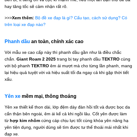
hay tăng tốc sẽ cảm nhận rất rõ.
>>>
Xem thêm:
Bộ đề xe đạp là gì? Cấu tạo, cách sử dụng? Có
trên loại xe đạp nào?
Phanh dầu
an toàn, chính xác cao
Với mẫu xe cao cấp này thì phanh dầu gần như là điều chắc
chắn.
Giant Roam 2 2025
trang bị tay phanh dầu
TEKTRO
cùng
với bộ phanh
TEKTRO
êm ái mượt mà cho từng lần phanh, mang
lại hiệu quả tuyệt vời và hiệu suất tối đa ngay cả khi gặp thời tiết
xấu.
Yên xe
mềm mại, thông thoáng
Yên xe thiết kế thon dài, lớp đệm dày đàn hồi tốt và được bọc da
cẩn thận bên ngoài, êm ái kể cả khi ngồi lâu. Cốt yên được làm
từ
hợp kim nhôm
cứng cáp chịu lực tốt cùng khóa yên nâng hạ
yên tiện dụng, người dùng sẽ tìm được tư thế thoải mái nhất khi
đạp xe.