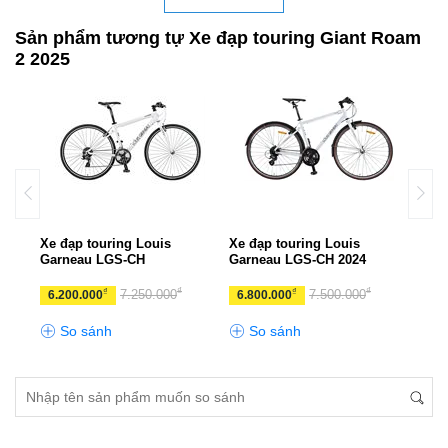
Sản phẩm tương tự Xe đạp touring Giant Roam
2 2025
UX
Xe đạp touring Louis
Xe đạp touring Louis
Xe đ
Garneau LGS-CH
Garneau LGS-CH 2024
ESCA
₫
₫
₫
₫
₫
0
7.250.000
7.500.000
6.200.000
6.800.000
10.
So sánh
So sánh
S