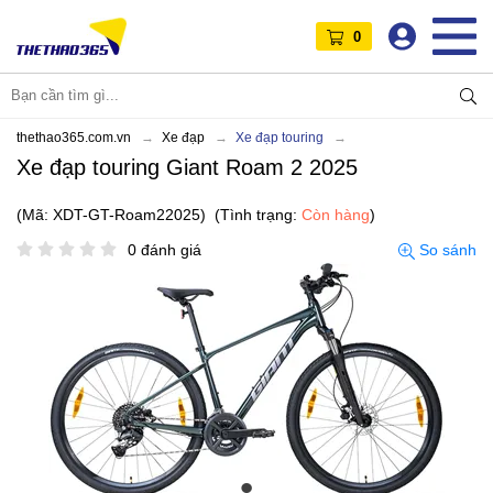
0
thethao365.com.vn
Xe đạp
Xe đạp touring
Xe đạp touring Giant Roam 2 2025
(Mã: XDT-GT-Roam22025)
(Tình trạng:
Còn hàng
)
0 đánh giá
So sánh