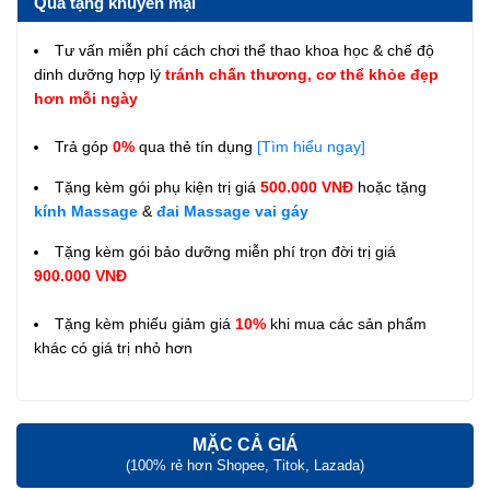
Quà tặng khuyến mại
Tư vấn miễn phí cách chơi thể thao khoa học & chế độ
dinh dưỡng hợp lý
tránh chấn thương, cơ thể khỏe đẹp
hơn mỗi ngày
Trả góp
0%
qua thẻ tín dụng
[Tìm hiểu ngay]
Tặng kèm gói phụ kiện trị giá
500.000 VNĐ
hoặc tặng
kính Massage
&
đai Massage vai gáy
Tặng kèm gói bảo dưỡng miễn phí trọn đời trị giá
900.000 VNĐ
Tặng kèm phiếu giảm giá
10%
khi mua các sản phẩm
khác có giá trị nhỏ hơn
MẶC CẢ GIÁ
(100% rẻ hơn Shopee, Titok, Lazada)