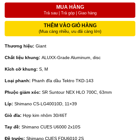
MUA HÀNG
Trả sau | Trả góp | Giao hàng
THÊM VÀO GIỎ HÀNG
(Mua càng nhiều, ưu đãi càng lớn)
Thương hiệu:
Giant
Chất liệu khung:
ALUXX-Grade Aluminum, disc
Kích cỡ khung:
S, M
Loại phanh:
Phanh đĩa dầu Tektro TKD-143
Phuộc giảm xóc:
SR Suntour NEX HLO 700C, 63mm
Líp:
Shimano CS-LG40010D, 11×39
Giò đĩa:
Hợp kim nhôm 30/46T
Tay đề:
Shimano CUES U6000 2x10S
Đề trước:
Shimano CUES FDU6010 2S