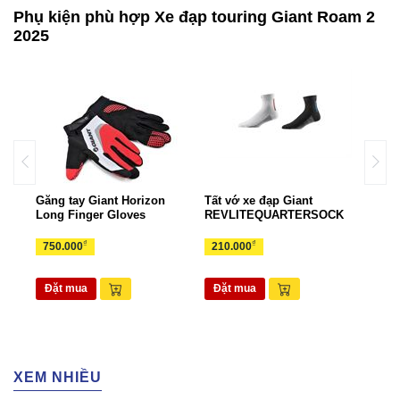
Phụ kiện phù hợp Xe đạp touring Giant Roam 2
2025
Găng tay Giant Horizon
Tất vớ xe đạp Giant
Gọng
rts
Long Finger Gloves
REVLITEQUARTERSOCK
EAS
₫
₫
750.000
210.000
70.
Đặt mua
Đặt mua
Đặ
XEM NHIỀU