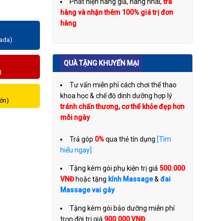
Phát hiện hàng giả, hàng nhái,
trả
hàng và nhận thêm 100% giá trị đơn
hàng
zada)
QUÀ TẶNG KHUYẾN MẠI
g
Tư vấn miễn phí cách chơi thể thao
khoa học & chế độ dinh dưỡng hợp lý
lớn)
tránh chấn thương, cơ thể khỏe đẹp hơn
mỗi ngày
Trả góp
0%
qua thẻ tín dụng
[Tìm
hiểu ngay]
Tặng kèm gói phụ kiện trị giá
500.000
VNĐ
hoặc tặng
kính Massage
&
đai
Massage vai gáy
Tặng kèm gói bảo dưỡng miễn phí
trọn đời trị giá
900.000 VNĐ