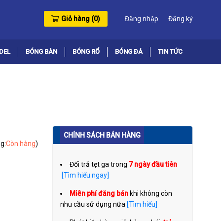
Giỏ hàng (
0
)
Đăng nhập
Đăng ký
DEL
BÓNG BÀN
BÓNG RỔ
BÓNG ĐÁ
TIN TỨC
CHÍNH SÁCH BÁN HÀNG
g:
Còn hàng
)
Đổi trả tẹt ga trong
7 ngày đầu tiên
[Tìm hiểu ngay]
Miễn phí đăng bán
khi không còn
nhu cầu sử dụng nữa
[Tìm hiểu]