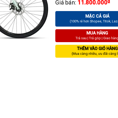
₫
Giá bán:
11.800.000
MẶC CẢ GIÁ
(100% rẻ hơn Shopee, Titok, La
MUA HÀNG
Trả sau | Trả góp | Giao hàn
THÊM VÀO GIỎ HÀNG
(Mua càng nhiều, ưu đãi càng 