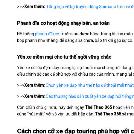
>>>
Xem thêm:
Tổng hợp về bộ truyền động Shimano trên xe đ
Phanh đĩa cơ hoạt động nhạy bén, an toàn
Hệ thống
phanh đĩa cơ
trước sau được hãng trang bị cho mẫu x
bóp phanh nhẹ nhàng, dễ dàng sửa chữa, bảo trì khi gặp sự cố.
Yên xe mềm mại cho tư thế ngồi vững chắc
Yên xe có lớp đệm dày mang lại sự thoải mái cho người dùng tr
điều chỉnh độ cao để phù hợp với chiều cao của mình, mang lại
>>>
Xem thêm
:
Chọn yên xe đạp như thế nào để thoải mái nhất
>>>
Xem thêm
:
Các thương hiệu sản xuất yên xe đạp nổi tiếng n
Còn chần chờ gì nữa, hãy đến ngay
Thể Thao 365
hoặc liên 
cùng “hút mắt” với vô vàn ưu đãi hấp dẫn.
Thể Thao 365
sẽ man
Cách chọn cỡ xe đạp touring phù hợp với c