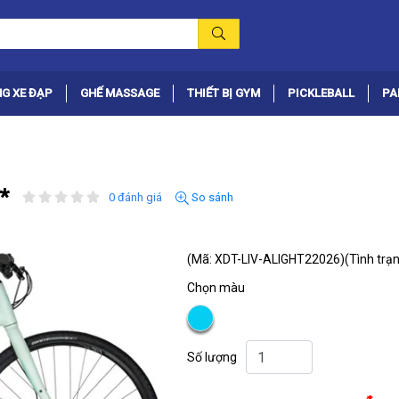
G XE ĐẠP
GHẾ MASSAGE
THIẾT BỊ GYM
PICKLEBALL
PA
*
0 đánh giá
So sánh
(Mã: XDT-LIV-ALIGHT22026)
(Tình trạn
Chọn màu
Số lượng