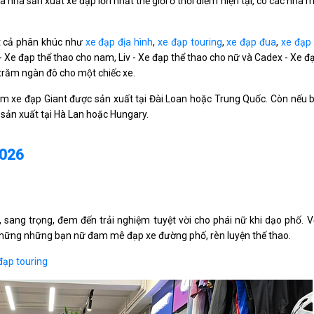
 nhà sản xuất xe đạp lớn nhất thế giới ở thời điểm hiện tại, có các nhà 
ất cả phân khúc như
xe đạp địa hình
,
xe đạp touring
,
xe đạp đua
,
xe đạp
- Xe đạp thể thao cho nam, Liv - Xe đạp thể thao cho nữ và Cadex - Xe đa
ài trăm ngàn đô cho một chiếc xe.
 xe đạp Giant được sản xuất tại Đài Loan hoặc Trung Quốc. Còn nếu 
sản xuất tại Hà Lan hoặc Hungary.
2026
 sang trọng, đem đến trải nghiệm tuyệt vời cho phái nữ khi dạo phố. Vớ
những những bạn nữ đam mê đạp xe đường phố, rèn luyện thể thao.
đạp touring