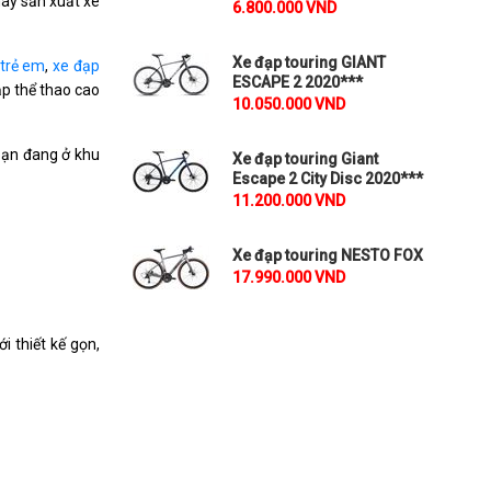
máy sản xuất xe
6.800.000 VND
Xe đạp touring GIANT
 trẻ em
,
xe đạp
ESCAPE 2 2020***
̣p thể thao cao
10.050.000 VND
bạn đang ở khu
Xe đạp touring Giant
Escape 2 City Disc 2020***
11.200.000 VND
Xe đạp touring NESTO FOX
17.990.000 VND
i thiết kế gọn,