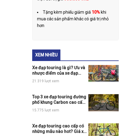
Tặng kèm phiếu giảm giá
10%
khi
mua các sản phẩm khác có giá trị nhỏ
hơn
XEM NHIỀU
Xe đạp touring là gì? Ưu và
nhược điểm của xe đạp
touring
21.319 lượt xem
Top 3 xe đạp touring đường
phố khung Carbon cao cấp
giá rẻ hot nhất thị trường
15.775 lượt xem
Xe đạp touring cao cấp có
những mẫu nào hot? Giá xe