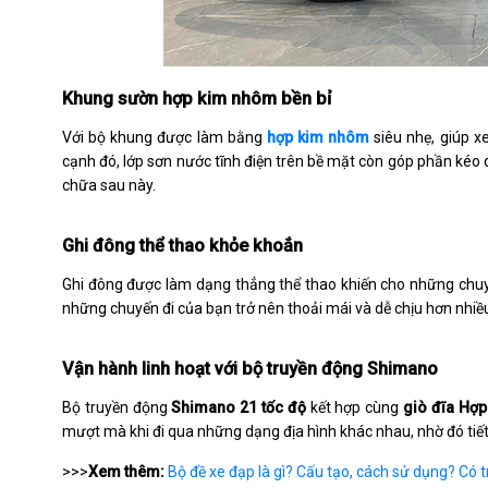
Khung sườn hợp kim nhôm bền bỉ
Với bộ khung được làm bằng
hợp kim nhôm
siêu nhẹ, giúp x
cạnh đó, lớp sơn nước tĩnh điện trên bề mặt còn góp phần kéo dà
chữa sau này.
Ghi đông thể thao khỏe khoắn
Ghi đông được làm dạng thẳng thể thao khiến cho những chuyến
những chuyến đi của bạn trở nên thoải mái và dễ chịu hơn nhiề
Vận hành linh hoạt với bộ truyền động Shimano
Bộ truyền động
Shimano 21 tốc độ
kết hợp cùng
giò đĩa Hợp
mượt mà khi đi qua những dạng địa hình khác nhau, nhờ đó tiết
>>>
Xem thêm:
Bộ đề xe đạp là gì? Cấu tạo, cách sử dụng? Có t