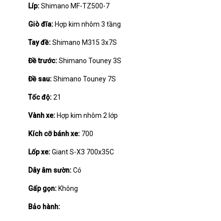
Líp:
Shimano MF-TZ500-7
Giò đĩa:
Hợp kim nhôm 3 tầng
Tay đề:
Shimano M315 3x7S
Đề trước:
Shimano Touney 3S
Đề sau:
Shimano Touney 7S
Tốc độ:
21
Vành xe:
Hợp kim nhôm 2 lớp
Kích cỡ bánh xe:
700
Lốp xe:
Giant S-X3 700x35C
Dây âm sườn:
Có
Gấp gọn:
Không
Bảo hành: