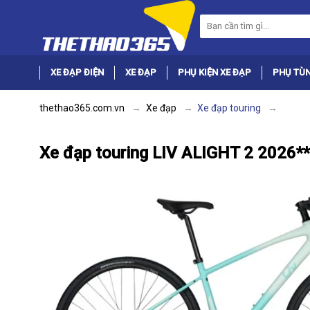
XE ĐẠP ĐIỆN
XE ĐẠP
PHỤ KIỆN XE ĐẠP
PHỤ TÙN
thethao365.com.vn
Xe đạp
Xe đạp touring
Xe đạp touring LIV ALIGHT 2 2026**