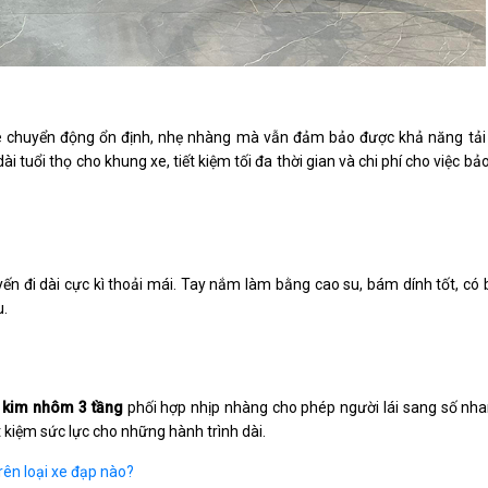
e chuyển động ổn định, nhẹ nhàng mà vẫn đảm bảo được khả năng tải 
i tuổi thọ cho khung xe, tiết kiệm tối đa thời gian và chi phí cho việc b
 đi dài cực kì thoải mái. Tay nắm làm bằng cao su, bám dính tốt, có b
u.
 kim nhôm 3 tầng
phối hợp nhịp nhàng cho phép người lái sang số nha
 kiệm sức lực cho những hành trình dài.
rên loại xe đạp nào?