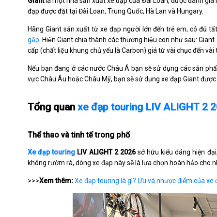
Giant
là một nhà sản xuất xe đạp của Đài Loan, được đánh giá là
đạp được đặt tại Đài Loan, Trung Quốc, Hà Lan và Hungary.
Hãng Giant sản xuất từ xe đạp người lớn đến trẻ em, có đủ t
gấp
. Hiện Giant chia thành các thương hiệu con như sau: Giant 
cấp (chất liệu khung chủ yếu là Carbon) giá từ vài chục đến v
Nếu bạn đang ở các nước Châu Á bạn sẽ sử dụng các sản phẩm
vực Châu Âu hoặc Châu Mỹ, bạn sẽ sử dụng xe đạp Giant được 
Tổng quan
xe đạp touring LIV ALIGHT 2 
Thể thao và tinh tế trong phố
Xe đạp touring
LIV ALIGHT 2 2026
sở hữu kiểu dáng hiện đại,
không rườm rà, dòng xe đạp này sẽ là lựa chọn hoàn hảo cho 
>>>
Xem thêm:
Xe đạp touring là gì? Ưu và nhược điểm của xe 