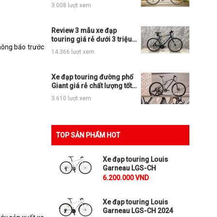
đạp touring cao cấp ra
3.008 lượt xem
sao?
Review 3 mẫu xe đạp
touring giá rẻ dưới 3 triệu
hông báo trước
OK cho anh em
14.366 lượt xem
Xe đạp touring đường phố
Giant giá rẻ chất lượng tốt
mua ngay nếu có ý định
3.610 lượt xem
TOP SẢN PHẨM HOT
Xe đạp touring Louis
Garneau LGS-CH
6.200.000 VND
Xe đạp touring Louis
Garneau LGS-CH 2024