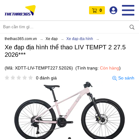
0
thethao365.com.vn
Xe đạp
Xe đạp địa hình
Xe đạp địa hình thể thao LIV TEMPT 2 27.5
2026***
(Mã: XDTT-LIV-TEMPT227.52026)
(Tình trạng:
Còn hàng
)
0 đánh giá
So sánh