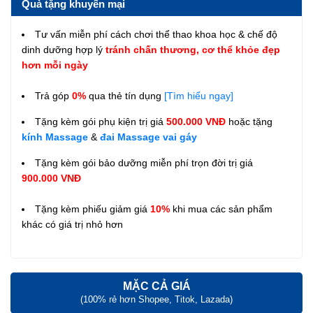
Quà tặng khuyến mại
Tư vấn miễn phí cách chơi thể thao khoa học & chế độ
dinh dưỡng hợp lý
tránh chấn thương, cơ thể khỏe đẹp
hơn mỗi ngày
Trả góp
0%
qua thẻ tín dụng
[Tìm hiểu ngay]
Tặng kèm gói phụ kiện trị giá
500.000 VNĐ
hoặc tặng
kính Massage
&
đai Massage vai gáy
Tặng kèm gói bảo dưỡng miễn phí trọn đời trị giá
900.000 VNĐ
Tặng kèm phiếu giảm giá
10%
khi mua các sản phẩm
khác có giá trị nhỏ hơn
MẶC CẢ GIÁ
(100% rẻ hơn Shopee, Titok, Lazada)