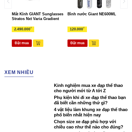
ant
Mắt Kính GIANT Sunglasses
Bình nước Giant NE600ML
Túi 
Stratos Nxt Varia Gradient
TUI
₫
₫
2.490.000
120.000
265
Đặt mua
Đặt mua
Đặ
XEM NHIỀU
Kinh nghiệm mua xe đạp thể thao
cho người mới từ A tới Z
Phụ kiện khi đi xe đạp thể thao bạn
đã biết cần những thứ gì?
4 vật liệu làm khung xe đạp thể thao
phổ biến nhất hiện nay
Chọn size xe đạp phù hợp với
chiều cao như thế nào cho đúng?