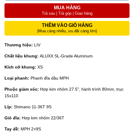
MUA HÀNG
Trả sau | Trả góp | Giao hàng
THÊM VÀO GIỎ HÀNG
(Mua càng nhiều, ưu đãi càng lớn)
Thương hiệu:
LIV
Chất liệu khung:
ALUXX SL-Grade Aluminum
Kích cỡ khung:
XS
Loại phanh:
Phanh đĩa dầu MPH
Phuộc giảm xóc:
Hợp kim nhôm 27.5", hành trình 80mm, trục
15x110
Líp:
Shimano 11-36T 9S
Giò đĩa:
Hợp kim nhôm 22/36T
Tay đề:
MPH 2×9S