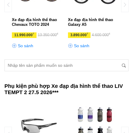
o
Xe đạp địa hình thể thao
Xe đạp địa hình thể thao
Xe đ
Chevaux TOTO 2024
Galaxy A5
CHE
₫
₫
₫
₫
13.350.000
4.600.000
11.990.000
3.890.000
10.
So sánh
So sánh
S
Phụ kiện phù hợp Xe đạp địa hình thể thao LIV
TEMPT 2 27.5 2026***