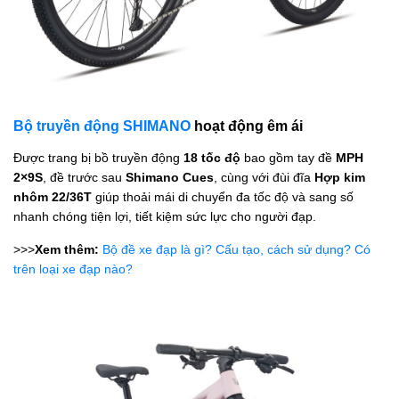
Bộ truyền động SHIMANO
hoạt động êm ái
Được trang bị bồ truyền động
18 tốc độ
bao gồm tay đề
MPH
2×9S
, đề trước sau
Shimano Cues
, cùng với đùi đĩa
Hợp kim
nhôm 22/36T
giúp thoải mái di chuyển đa tốc độ và sang số
nhanh chóng tiện lợi, tiết kiệm sức lực cho người đạp.
>>>
Xem thêm:
Bộ đề xe đạp là gì? Cấu tạo, cách sử dụng? Có
trên loại xe đạp nào?