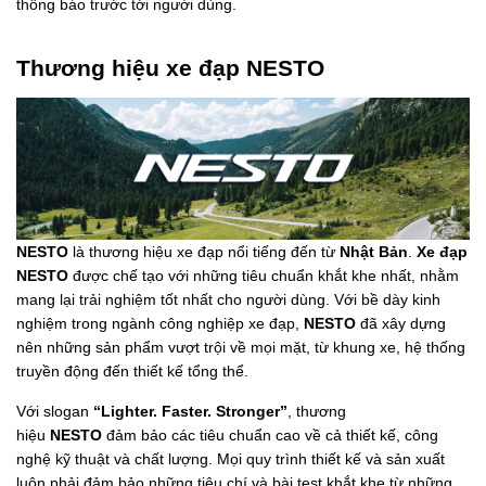
thông báo trước tới người dùng.
Thương hiệu xe đạp NESTO
NESTO
là thương hiệu xe đạp nổi tiếng đến từ
Nhật Bản
.
Xe đạp
NESTO
được chế tạo với những tiêu chuẩn khắt khe nhất, nhằm
mang lại trải nghiệm tốt nhất cho người dùng. Với bề dày kinh
nghiệm trong ngành công nghiệp xe đạp,
NESTO
đã xây dựng
nên những sản phẩm vượt trội về mọi mặt, từ khung xe, hệ thống
truyền động đến thiết kế tổng thể.
Với slogan
“Lighter. Faster. Stronger”
, thương
hiệu
NESTO
đảm bảo các tiêu chuẩn cao về cả thiết kế, công
nghệ kỹ thuật và chất lượng. Mọi quy trình thiết kế và sản xuất
luôn phải đảm bảo những tiêu chí và bài test khắt khe từ những