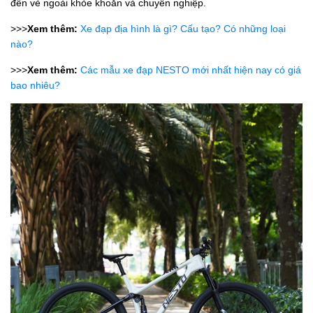
đến vẻ ngoài khỏe khoắn và chuyên nghiệp.
>>>
Xem thêm:
Xe đạp địa hình là gì? Cấu tạo? Có những loại
nào?
>>>
Xem thêm:
Các mẫu xe đạp NESTO mới nhất hiện nay có giá
bao nhiêu?