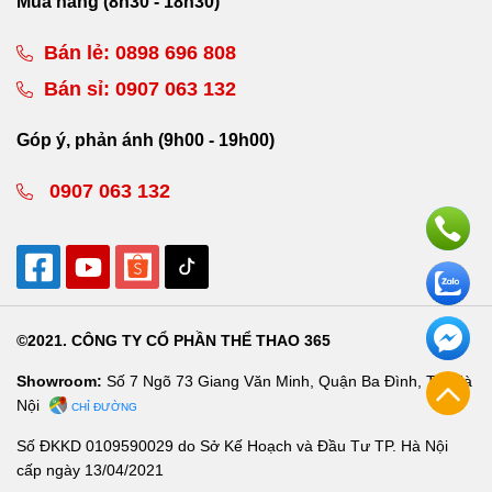
Mua hàng (8h30 - 18h30)
Bán lẻ:
0898 696 808
Bán sỉ:
0907 063 132
Góp ý, phản ánh (9h00 - 19h00)
0907 063 132
©2021. CÔNG TY CỔ PHẦN THỂ THAO 365
Showroom:
Số 7 Ngõ 73 Giang Văn Minh, Quận Ba Đình, TP. Hà
Nội
CHỈ ĐƯỜNG
Số ĐKKD 0109590029 do Sở Kế Hoạch và Đầu Tư TP. Hà Nội
cấp ngày 13/04/2021