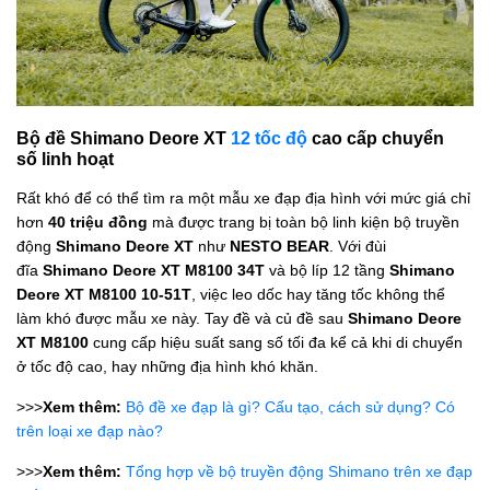
Bộ đề Shimano Deore XT
12 tốc độ
cao cấp chuyển
số linh hoạt
Rất khó để có thể tìm ra một mẫu xe đạp địa hình với mức giá chỉ
hơn
40 triệu đồng
mà được trang bị toàn bộ linh kiện bộ truyền
động
Shimano Deore XT
như
NESTO BEAR
. Với đùi
đĩa
Shimano Deore XT M8100 34T
và bộ líp 12 tầng
Shimano
Deore XT M8100 10-51T
, việc leo dốc hay tăng tốc không thể
làm khó được mẫu xe này. Tay đề và củ đề sau
Shimano Deore
XT M8100
cung cấp hiệu suất sang số tối đa kể cả khi di chuyển
ở tốc độ cao, hay những địa hình khó khăn.
>>>
Xem thêm:
Bộ đề xe đạp là gì? Cấu tạo, cách sử dụng? Có
trên loại xe đạp nào?
>>>
Xem thêm:
Tổng hợp về bộ truyền động Shimano trên xe đạp