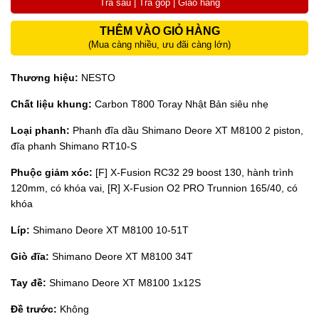
Trả sau | Trả góp | Giao hàng
THÊM VÀO GIỎ HÀNG
(Mua càng nhiều, ưu đãi càng lớn)
Thương hiệu:
NESTO
Chất liệu khung:
Carbon T800 Toray Nhật Bản siêu nhẹ
Loại phanh:
Phanh đĩa dầu Shimano Deore XT M8100 2 piston,
đĩa phanh Shimano RT10-S
Phuộc giảm xóc:
[F] X-Fusion RC32 29 boost 130, hành trình
120mm, có khóa vai, [R] X-Fusion O2 PRO Trunnion 165/40, có
khóa
Líp:
Shimano Deore XT M8100 10-51T
Giò đĩa:
Shimano Deore XT M8100 34T
Tay đề:
Shimano Deore XT M8100 1x12S
Đề trước:
Không