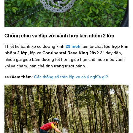
Chống chịu va đập với vành hợp kim nhôm 2 lớp
Thiết kế bánh xe có đường kính
29 inch
làm từ chất liệu
hợp kim
nhôm 2 lớp
, lốp xe
Continental Race King 29x2.2"
dày dặn,
nhiều gai giúp bám đường tốt hơn, giúp hạn chế móp méo vành
khi va chạm, hạn chế tình trạng trượt bánh.
>>>
Xem thêm:
Các thông số trên lốp xe có ý nghĩa gì?