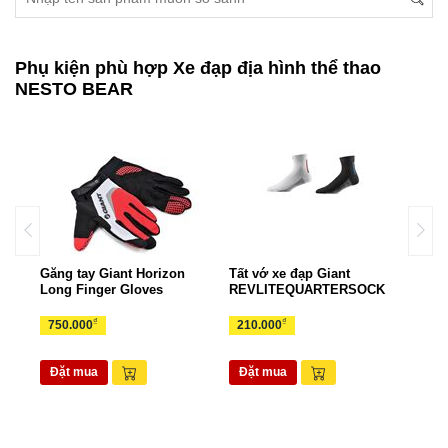
Phụ kiện phù hợp Xe đạp địa hình thể thao
NESTO BEAR
Găng tay Giant Horizon
Tất vớ xe đạp Giant
Gọng
rts
Long Finger Gloves
REVLITEQUARTERSOCK
EAS
₫
₫
750.000
210.000
70.
Đặt mua
Đặt mua
Đặ