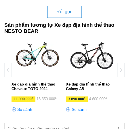
Rút gọn
Sản phẩm tương tự Xe đạp địa hình thể thao
NESTO BEAR
o
Xe đạp địa hình thể thao
Xe đạp địa hình thể thao
Xe đ
Chevaux TOTO 2024
Galaxy A5
CHE
₫
₫
₫
₫
13.350.000
4.600.000
11.990.000
3.890.000
10.
So sánh
So sánh
S