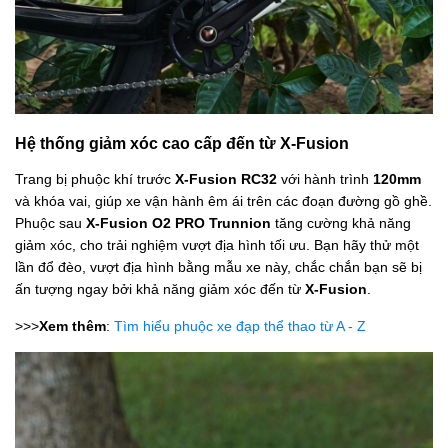
Hệ thống giảm xóc cao cấp đến từ X-Fusion
Trang bị phuộc khí trước
X-Fusion RC32
với hành trình
120mm
và khóa vai, giúp xe vận hành êm ái trên các đoạn đường gồ ghề.
Phuộc sau
X-Fusion O2 PRO Trunnion
tăng cường khả năng
giảm xóc, cho trải nghiệm vượt địa hình tối ưu. Bạn hãy thử một
lần đổ đèo, vượt địa hình bằng mẫu xe này, chắc chắn bạn sẽ bị
ấn tượng ngay bởi khả năng giảm xóc đến từ
X-Fusion
.
>>>
Xem thêm
:
Tìm hiểu phuộc xe đạp thể thao từ A - Z