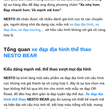
kỹ sư hàng đầu để đáp ứng đúng phương châm
“Xe nhẹ hơn.
Đạp nhanh hơn. Và mạnh mẽ hơn”
.
NESTO
đã nhận được rất nhiều đánh giá tích cực từ các chuyên
gia, người dùng nhờ đa dạng các mẫu mã
xe đạp địa hình
,
xe
đạp đua
,
xe đạp touring
,... sở hữu cấu hình khủng với giá vô cùng
hợp lý.
Tổng quan
xe đạp địa hình thể thao
NESTO BEAR
Kiểu dáng mạnh mẽ, thể thao vượt mọi địa hình
NESTO
lại trình làng một siêu phẩm xe đạp địa hình với cấu hình
cực khủng mà giá thành lại vô cùng hợp lí, đây là sự lựa chọn mà
bạn không thể bỏ qua khi tìm cho mình một mẫu xe đạp Off-
Road, đổ đèo hay đơn giản là đạp luyện tập thể dục.
Xe đạp địa
hình thể thao
NESTO BEAR
gây ấn tượng với thiết kế mạnh mẽ
và hiện đại với cấu trúc tinh tế, kết hợp màu trắng nổi bật, mang