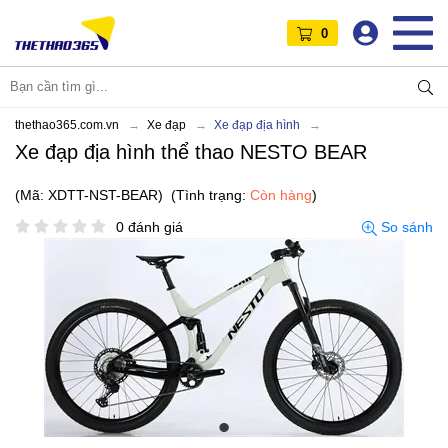
0
thethao365.com.vn
Xe đạp
Xe đạp địa hình
Xe đạp địa hình thể thao NESTO BEAR
(Mã: XDTT-NST-BEAR)
(Tình trạng:
Còn hàng
)
0 đánh giá
So sánh