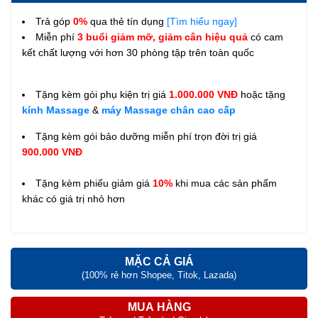
Trả góp
0%
qua thẻ tín dụng
[Tìm hiểu ngay]
Miễn phí
3 buổi giảm mỡ, giảm cân hiệu quả
có cam
kết chất lượng với hơn 30 phòng tập trên toàn quốc
Tặng kèm gói phụ kiện trị giá
1.000.000 VNĐ
hoặc tặng
kính Massage
&
máy Massage chân cao cấp
Tặng kèm gói bảo dưỡng miễn phí trọn đời trị giá
900.000 VNĐ
Tặng kèm phiếu giảm giá
10%
khi mua các sản phẩm
khác có giá trị nhỏ hơn
MẶC CẢ GIÁ
(100% rẻ hơn Shopee, Titok, Lazada)
MUA HÀNG