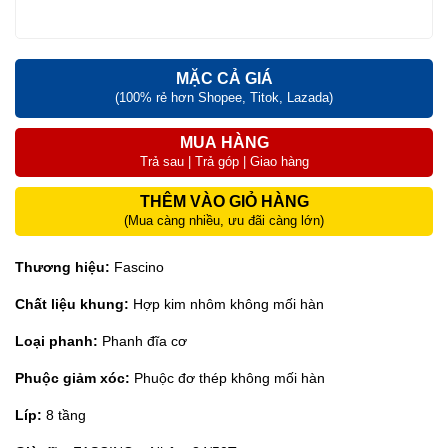
MẶC CẢ GIÁ
(100% rẻ hơn Shopee, Titok, Lazada)
MUA HÀNG
Trả sau | Trả góp | Giao hàng
THÊM VÀO GIỎ HÀNG
(Mua càng nhiều, ưu đãi càng lớn)
Thương hiệu:
Fascino
Chất liệu khung:
Hợp kim nhôm không mối hàn
Loại phanh:
Phanh đĩa cơ
Phuộc giảm xóc:
Phuộc đơ thép không mối hàn
Líp:
8 tầng