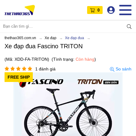
0
thethao365.com.vn
Xe đạp
Xe đạp đua
Xe đạp đua Fascino TRITON
(Mã: XDD-FA-TRITON)
(Tình trạng:
Còn hàng
)
1 đánh giá
So sánh
FREE SHIP