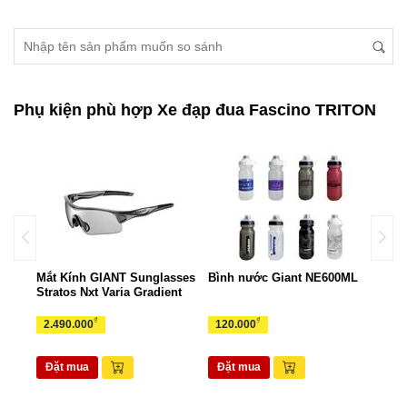
Phụ kiện phù hợp Xe đạp đua Fascino TRITON
ant
Mắt Kính GIANT Sunglasses
Bình nước Giant NE600ML
Túi 
Stratos Nxt Varia Gradient
TUI
₫
₫
2.490.000
120.000
265
Đặt mua
Đặt mua
Đặ