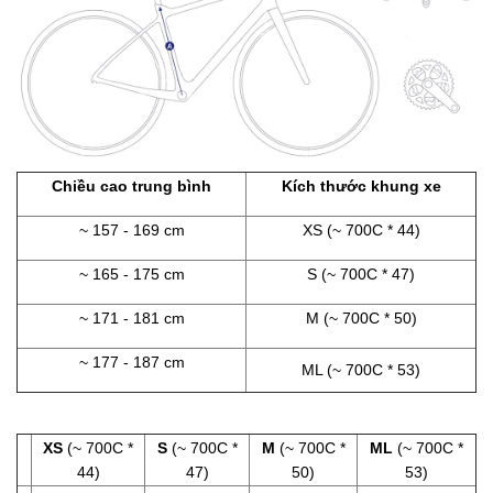
Chiều cao trung bình
Kích thước khung xe
~ 157 - 169 cm
XS (~ 700C * 44)
~ 165 - 175 cm
S (~ 700C * 47)
~ 171 - 181 cm
M (~ 700C * 50)
~ 177 - 187 cm
ML (~ 700C * 53)
XS
(~ 700C *
S
(~ 700C *
M
(~ 700C *
ML
(~ 700C *
44)
47)
50)
53)