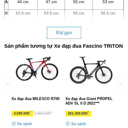
A
44 cm
47 cm
50 cm
53 cm
B
51.5 cm
53.5 cm
55 cm
56.5 cm
Rút gọn
Sản phẩm tương tự Xe đạp đua Fascino TRITON
PEL
Xe đạp đua MILESCO R700
Xe đạp đua Giant PROPEL
Xe đ
ADV SL 0 D 2021***
₫
₫
₫
5.650.000
4.590.000
261.300.000
11.
So sánh
So sánh
S