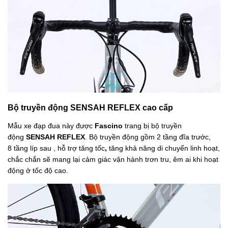
Bộ truyền động SENSAH REFLEX cao cấp
Mẫu xe đạp đua này
được
Fascino
trang bị bộ truyền
động
SENSAH REFLEX
. Bộ truyền động
gồm 2 tầng đĩa trước,
8 tầng líp sau , hỗ trợ tăng tốc
,
tăng khả năng di chuyển linh hoạt,
chắc chắn sẽ mang lại cảm giác vận hành trơn tru, êm ai khi hoạt
động ở tốc độ cao.