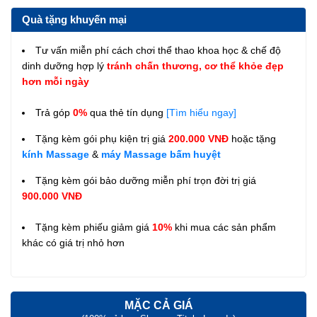
Quà tặng khuyến mại
Tư vấn miễn phí cách chơi thể thao khoa học & chế độ
dinh dưỡng hợp lý
tránh chấn thương, cơ thể khỏe đẹp
hơn mỗi ngày
Trả góp
0%
qua thẻ tín dụng
[Tìm hiểu ngay]
Tặng kèm gói phụ kiện trị giá
200.000 VNĐ
hoặc tặng
kính Massage
&
máy Massage bấm huyệt
Tặng kèm gói bảo dưỡng miễn phí trọn đời trị giá
900.000 VNĐ
Tặng kèm phiếu giảm giá
10%
khi mua các sản phẩm
khác có giá trị nhỏ hơn
MẶC CẢ GIÁ