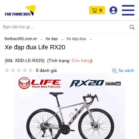
0
thethao365.com.vn
Xe đạp
Xe đạp đua
Xe đạp đua Life RX20
(Mã: XDD-LE-RX20)
(Tình trạng:
Còn hàng
)
0 đánh giá
So sánh