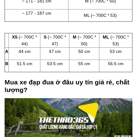
~ 171 - 181 cm
M (~ 700C * 50)
~ 177 - 187 cm
ML (~ 700C * 53)
XS
(~ 700C *
S
(~ 700C *
M
(~ 700C *
ML
(~ 700C *
44)
47)
50)
53)
A
44 cm
47 cm
50 cm
53 cm
B
51.5 cm
53.5 cm
55 cm
56.5 cm
Mua xe đạp đua ở đâu uy tín giá rẻ, chất
lượng?