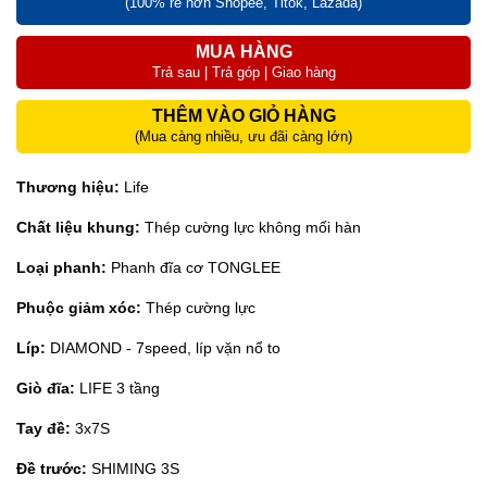
(100% rẻ hơn Shopee, Titok, Lazada)
MUA HÀNG
Trả sau | Trả góp | Giao hàng
THÊM VÀO GIỎ HÀNG
(Mua càng nhiều, ưu đãi càng lớn)
Thương hiệu:
Life
Chất liệu khung:
Thép cường lực không mối hàn
Loại phanh:
Phanh đĩa cơ TONGLEE
Phuộc giảm xóc:
Thép cường lực
Líp:
DIAMOND - 7speed, líp vặn nổ to
Giò đĩa:
LIFE 3 tầng
Tay đề:
3x7S
Đề trước:
SHIMING 3S