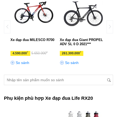
PEL
Xe đạp đua MILESCO R700
Xe đạp đua Giant PROPEL
Xe đ
ADV SL 0 D 2021***
₫
₫
₫
5.650.000
4.590.000
261.300.000
11.
So sánh
So sánh
S
Phụ kiện phù hợp Xe đạp đua Life RX20