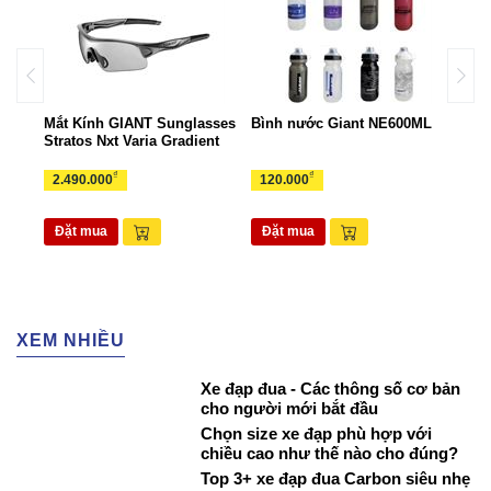
ant
Mắt Kính GIANT Sunglasses
Bình nước Giant NE600ML
Túi 
Stratos Nxt Varia Gradient
TUI
₫
₫
2.490.000
120.000
265
Đặt mua
Đặt mua
Đặ
XEM NHIỀU
Xe đạp đua - Các thông số cơ bản
cho người mới bắt đầu
Chọn size xe đạp phù hợp với
chiều cao như thế nào cho đúng?
Top 3+ xe đạp đua Carbon siêu nhẹ