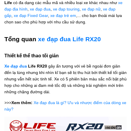
Life
có đa dạng các mẫu mã và nhiều loại xe khác nhau như
xe
đạp địa hình
,
xe đạp đua
,
xe đạp touring
,
xe đạp nữ
,
xe đạp
gấp
,
xe đạp Fixed Gear
,
xe đạp trẻ em
,... cho bạn thoải mái lựa
chọn sao cho phù hợp với nhu cầu sử dụng.
Tổng quan
xe đạp đua Life RX20
Thiết kế thể thao tối giản
Xe đạp đua
Life RX20
gây ấn tượng với vẻ bề ngoài đơn giản
đến lạ lùng nhưng khi nhìn kĩ bạn sẽ bị thu hút bởi thiết kế tối giản
nhưng vẫn hết sức tinh tế. Xe có 5 phiên bản màu sắc nổi bật phù
hợp cho những ai đam mê tốc độ và những trải nghiệm mới trên
những chặng đường dài.
>>>
Xem thêm:
Xe đạp đua là gì? Ưu và nhược điểm của dòng xe
này?