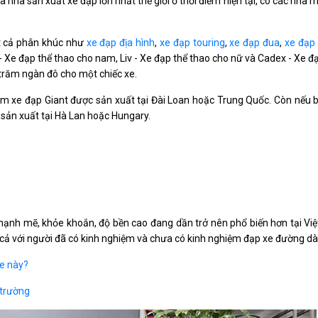
 nhà sản xuất xe đạp lớn nhất thế giới ở thời điểm hiện tại, có các nhà 
ất cả phân khúc như
xe đạp địa hình
,
xe đạp touring
,
xe đạp đua
,
xe đạp
- Xe đạp thể thao cho nam, Liv - Xe đạp thể thao cho nữ và Cadex - Xe đa
ài trăm ngàn đô cho một chiếc xe.
 xe đạp Giant được sản xuất tại Đài Loan hoặc Trung Quốc. Còn nếu 
sản xuất tại Hà Lan hoặc Hungary.
mạnh mẽ, khỏe khoắn, độ bền cao đang dần trở nên phổ biến hơn tại Việ
cả với người đã có kinh nghiệm và chưa có kinh nghiệm đạp xe đường dài
xe này?
 trường