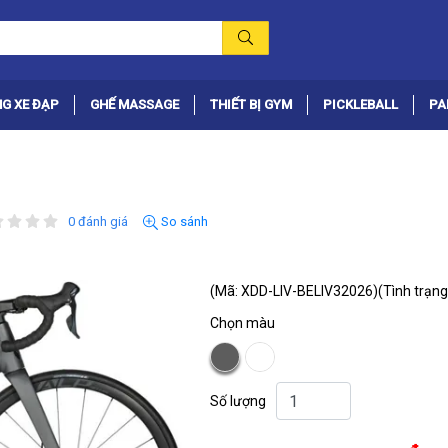
G XE ĐẠP
GHẾ MASSAGE
THIẾT BỊ GYM
PICKLEBALL
PA
0 đánh giá
So sánh
(Mã: XDD-LIV-BELIV32026)
(Tình trạng
Chọn màu
Số lượng