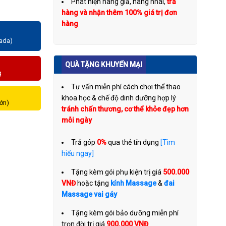
Phát hiện hàng giả, hàng nhái,
trả
hàng và nhận thêm 100% giá trị đơn
hàng
zada)
QUÀ TẶNG KHUYẾN MẠI
g
Tư vấn miễn phí cách chơi thể thao
khoa học & chế độ dinh dưỡng hợp lý
lớn)
tránh chấn thương, cơ thể khỏe đẹp hơn
mỗi ngày
Trả góp
0%
qua thẻ tín dụng
[Tìm
hiểu ngay]
Tặng kèm gói phụ kiện trị giá
500.000
VNĐ
hoặc tặng
kính Massage
&
đai
Massage vai gáy
Tặng kèm gói bảo dưỡng miễn phí
trọn đời trị giá
900.000 VNĐ