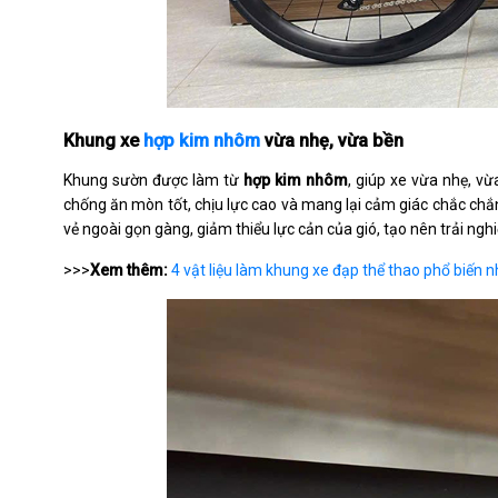
Khung xe
hợp kim nhôm
vừa nhẹ, vừa bền
Khung sườn được làm từ
hợp kim nhôm
, giúp xe vừa nhẹ, v
chống ăn mòn tốt, chịu lực cao và mang lại cảm giác chắc chắ
vẻ ngoài gọn gàng, giảm thiểu lực cản của gió, tạo nên trải n
>>>
Xem thêm:
4 vật liệu làm khung xe đạp thể thao phổ biến n