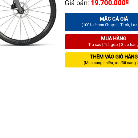
₫
Giá bán:
19.700.000
MẶC CẢ GIÁ
(100% rẻ hơn Shopee, Titok, La
MUA HÀNG
Trả sau | Trả góp | Giao hàn
THÊM VÀO GIỎ HÀNG
(Mua càng nhiều, ưu đãi càng 