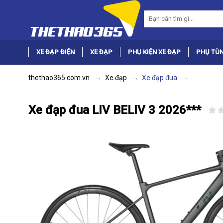
XE ĐẠP ĐIỆN
XE ĐẠP
PHỤ KIỆN XE ĐẠP
PHỤ TÙN
thethao365.com.vn
Xe đạp
Xe đạp đua
Xe đạp đua LIV BELIV 3 2026***