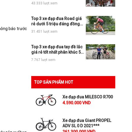
nhất thị trường
43.333 lượt xem
Top 3 xe đạp đua Road giá
rẻ dưới 5 triệu đáng đồng
hông báo trước
tiền bát gạo
31.451 lượt xem
Top 3 xe đạp đua tay đề lắc
giá rẻ tốt nhất phân khúc 5tr,
10tr và 15tr
7.767 lượt xem
TOP SẢN PHẨM HOT
Xe đạp đua MILESCO R700
4.590.000 VND
Xe đạp đua Giant PROPEL
ADV SL 0 D 2021***
261.300.000 VND