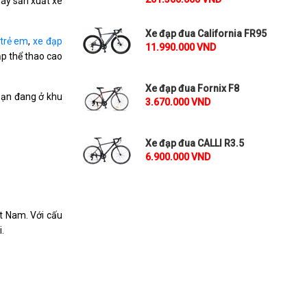
máy sản xuất xe
Xe đạp đua California FR95
 trẻ em
,
xe đạp
11.990.000 VND
̣p thể thao cao
Xe đạp đua Fornix F8
bạn đang ở khu
3.670.000 VND
Xe đạp đua CALLI R3.5
6.900.000 VND
t Nam. Với cấu
.