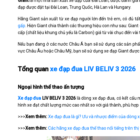
Giant
là một nhà sản xuất xe đạp của Đài Loan, được đánh giá là
đạp được đặt tại Đài Loan, Trung Quốc, Hà Lan và Hungary.
Hãng Giant sản xuất từ xe đạp người lớn đến trẻ em, có đủ t
gấp
. Hiện Giant chia thành các thương hiệu con như sau: Giant 
cấp (chất liệu khung chủ yếu là Carbon) giá từ vài chục đến v
Nếu bạn đang ở các nước Châu Á bạn sẽ sử dụng các sản phẩm
vực Châu Âu hoặc Châu Mỹ, bạn sẽ sử dụng xe đạp Giant được 
Tổng quan
xe đạp đua LIV BELIV 3 2026
Ngoại hình thể thao ấn tượng
Xe đạp đua
LIV BELIV 3 2026
là dòng xe đạp đua, có kết cấu 
hình xe đạt chất lượng mức cao nhất so với giá thành, phù hợp 
>>>
Xem thêm:
Xe đạp đua là gì? Ưu và nhược điểm của dòng 
>>>
Xem thêm:
Các hãng xe đạp đua thể thao nổi tiếng trên thị