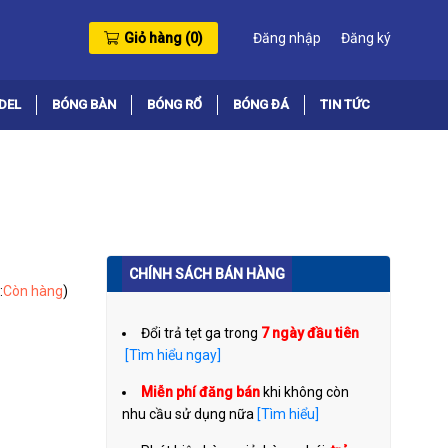
Giỏ hàng (
0
)
Đăng nhập
Đăng ký
DEL
BÓNG BÀN
BÓNG RỔ
BÓNG ĐÁ
TIN TỨC
CHÍNH SÁCH BÁN HÀNG
:
Còn hàng
)
Đổi trả tẹt ga trong
7 ngày đầu tiên
[Tìm hiểu ngay]
Miễn phí đăng bán
khi không còn
nhu cầu sử dụng nữa
[Tìm hiểu]