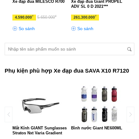
PEL
Xe đạp đua MILESCO R700
Xe đạp đua Giant PROPEL
Xe đ
ADV SL 0 D 2021***
₫
₫
₫
5.650.000
4.590.000
261.300.000
11.
So sánh
So sánh
S
Phụ kiện phù hợp Xe đạp đua SAVA X10 R7120
ant
Mắt Kính GIANT Sunglasses
Bình nước Giant NE600ML
Túi 
Stratos Nxt Varia Gradient
TUI