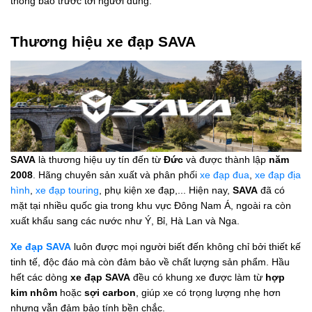
thông báo trước tới người dùng.
Thương hiệu xe đạp SAVA
SAVA
là thương hiệu uy tín đến từ
Đức
và được thành lập
năm
2008
. Hãng chuyên sản xuất và phân phối
xe đạp đua
,
xe đạp địa
hình
,
xe đạp touring
, phụ kiện xe đạp,... Hiện nay,
SAVA
đã có
mặt tại nhiều quốc gia trong khu vực Đông Nam Á, ngoài ra còn
xuất khẩu sang các nước như Ý, Bỉ, Hà Lan và Nga.
Xe đạp SAVA
luôn được mọi người biết đến không chỉ bởi thiết kế
tinh tế, độc đáo mà còn đảm bảo về chất lượng sản phẩm. Hầu
hết các dòng
xe đạp SAVA
đều có khung xe được làm từ
hợp
kim nhôm
hoặc
sợi carbon
, giúp xe có trọng lượng nhẹ hơn
nhưng vẫn đảm bảo tính bền chắc.