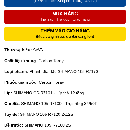
(100% rẻ hơn Shopee, Titok, Lazada)
MUA HÀNG
Trả sau | Trả góp | Giao hàng
THÊM VÀO GIỎ HÀNG
(Mua càng nhiều, ưu đãi càng lớn)
Thương hiệu:
SAVA
Chất liệu khung:
Carbon Toray
Loại phanh:
Phanh đĩa dầu SHIMANO 105 R7170
Phuộc giảm xóc:
Carbon Toray
Líp:
SHIMANO CS-R7101 - Líp thả 12 tầng
Giò đĩa:
SHIMANO 105 R7100 - Trục rỗng 34/50T
Tay đề:
SHIMANO 105 R7120 2x12S
Đề trước:
SHIMANO 105 R7100 2S