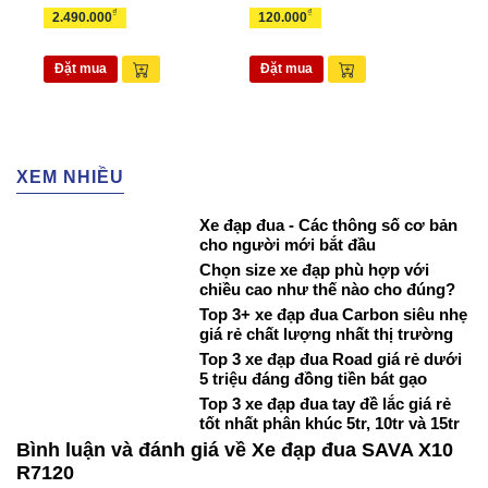
₫
₫
2.490.000
120.000
265
Đặt mua
Đặt mua
Đặ
XEM NHIỀU
Xe đạp đua - Các thông số cơ bản
cho người mới bắt đầu
Chọn size xe đạp phù hợp với
chiều cao như thế nào cho đúng?
Top 3+ xe đạp đua Carbon siêu nhẹ
giá rẻ chất lượng nhất thị trường
Top 3 xe đạp đua Road giá rẻ dưới
5 triệu đáng đồng tiền bát gạo
Top 3 xe đạp đua tay đề lắc giá rẻ
tốt nhất phân khúc 5tr, 10tr và 15tr
Bình luận và đánh giá về Xe đạp đua SAVA X10
R7120