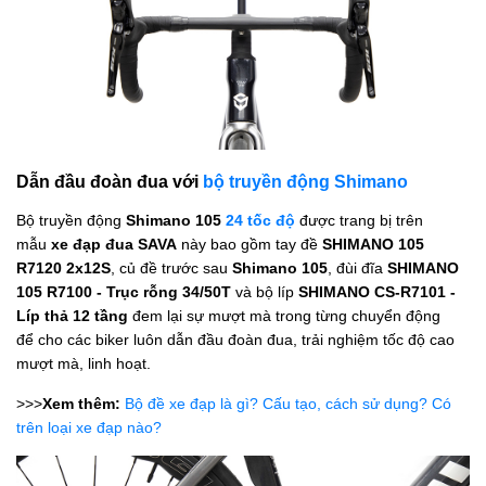
Dẫn đầu đoàn đua với
bộ truyền động Shimano
Bộ truyền động
Shimano 105
24 tốc độ
được trang bị trên
mẫu
xe đạp đua SAVA
này bao gồm tay đề
SHIMANO 105
R7120 2x12S
, củ đề trước sau
Shimano 105
, đùi đĩa
SHIMANO
105 R7100 - Trục rỗng 34/50T
và bộ líp
SHIMANO CS-R7101 -
Líp thả 12 tầng
đem lại sự mượt mà trong từng chuyển động
để cho các biker luôn dẫn đầu đoàn đua, trải nghiệm tốc độ cao
mượt mà, linh hoạt.
>>>
Xem thêm:
Bộ đề xe đạp là gì? Cấu tạo, cách sử dụng? Có
trên loại xe đạp nào?