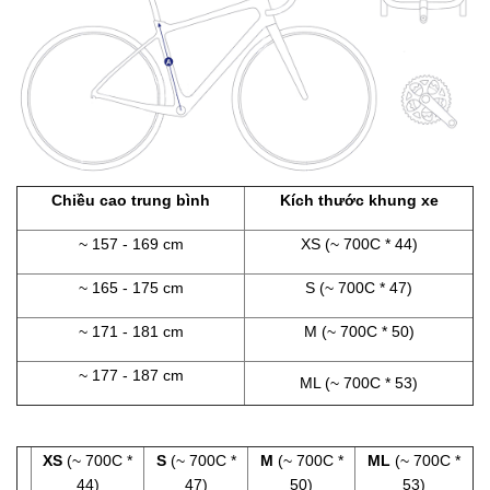
Chiều cao trung bình
Kích thước khung xe
~ 157 - 169 cm
XS (~ 700C * 44)
~ 165 - 175 cm
S (~ 700C * 47)
~ 171 - 181 cm
M (~ 700C * 50)
~ 177 - 187 cm
ML (~ 700C * 53)
XS
(~ 700C *
S
(~ 700C *
M
(~ 700C *
ML
(~ 700C *
44)
47)
50)
53)