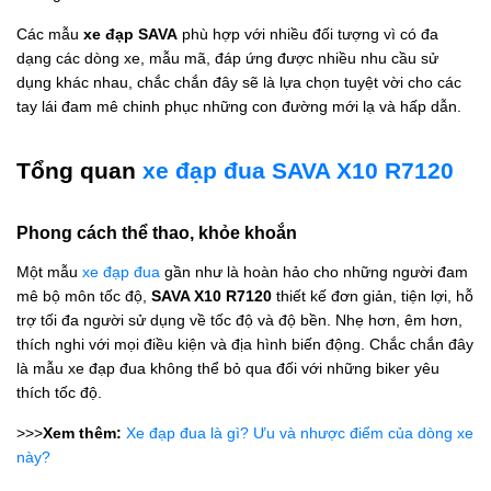
Các mẫu
xe đạp SAVA
phù hợp với nhiều đối tượng vì có đa
dạng các dòng xe, mẫu mã, đáp ứng được nhiều nhu cầu sử
dụng khác nhau, chắc chắn đây sẽ là lựa chọn tuyệt vời cho các
tay lái đam mê chinh phục những con đường mới lạ và hấp dẫn.
Tổng quan
xe đạp đua SAVA X10 R7120
Phong cách thể thao, khỏe khoắn
Một mẫu
xe đạp đua
gần như là hoàn hảo cho những người đam
mê bộ môn tốc độ,
SAVA X10 R7120
thiết kế đơn giản, tiện lợi, hỗ
trợ tối đa người sử dụng về tốc độ và độ bền. Nhẹ hơn, êm hơn,
thích nghi với mọi điều kiện và địa hình biến động. Chắc chắn đây
là mẫu xe đạp đua không thể bỏ qua đối với những biker yêu
thích tốc độ.
>>>
Xem thêm:
Xe đạp đua là gì? Ưu và nhược điểm của dòng xe
này?