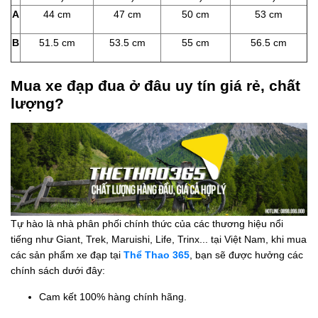
A
44 cm
47 cm
50 cm
53 cm
B
51.5 cm
53.5 cm
55 cm
56.5 cm
Mua xe đạp đua ở đâu uy tín giá rẻ, chất
lượng?
Tự hào là nhà phân phối chính thức của các thương hiệu nổi
tiếng như Giant, Trek, Maruishi, Life, Trinx... tại Việt Nam, khi mua
các sản phẩm xe đạp tại
Thể Thao 365
, bạn sẽ được hưởng các
chính sách dưới đây:
Cam kết 100% hàng chính hãng.