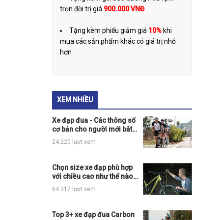
trọn đời trị giá
900.000 VNĐ
Tặng kèm phiếu giảm giá
10%
khi
mua các sản phẩm khác có giá trị nhỏ
hơn
XEM NHIỀU
Xe đạp đua - Các thông số
cơ bản cho người mới bắt
đầu
24.220 lượt xem
Chọn size xe đạp phù hợp
với chiều cao như thế nào
cho đúng?
64.317 lượt xem
Top 3+ xe đạp đua Carbon