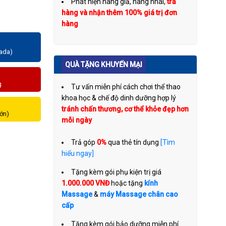
Phát hiện hàng giả, hàng nhái,
trả
hàng và nhận thêm 100% giá trị đơn
hàng
zada)
QUÀ TẶNG KHUYẾN MẠI
g
Tư vấn miễn phí cách chơi thể thao
khoa học & chế độ dinh dưỡng hợp lý
tránh chấn thương, cơ thể khỏe đẹp hơn
lớn)
mỗi ngày
Trả góp
0%
qua thẻ tín dụng
[Tìm
hiểu ngay]
Tặng kèm gói phụ kiện trị giá
1.000.000 VNĐ
hoặc tặng
kính
Massage
&
máy Massage chân cao
cấp
Tặng kèm gói bảo dưỡng miễn phí