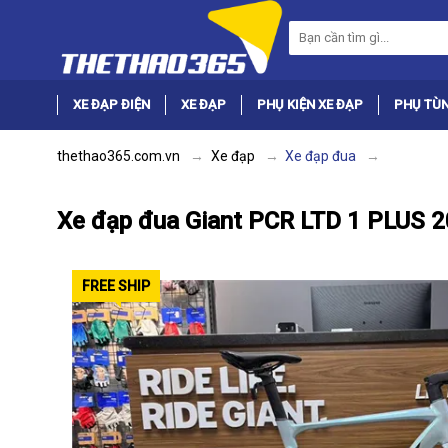
XE ĐẠP ĐIỆN
XE ĐẠP
PHỤ KIỆN XE ĐẠP
PHỤ TÙN
thethao365.com.vn
Xe đạp
Xe đạp đua
Xe đạp đua Giant PCR LTD 1 PLUS 2
FREE SHIP