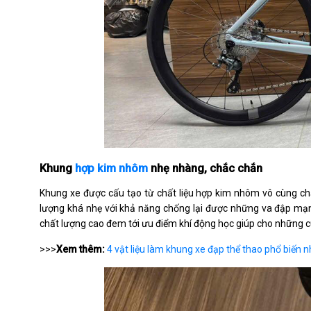
Khung
hợp kim nhôm
nhẹ nhàng, chắc chắn
Khung xe được cấu tạo từ chất liệu hợp kim nhôm vô cùng ch
lượng khá nhẹ với khả năng chống lại được những va đập mạn
chất lượng cao đem tới ưu điểm khí động học giúp cho những cuộ
>>>
Xem thêm:
4 vật liệu làm khung xe đạp thể thao phổ biến n