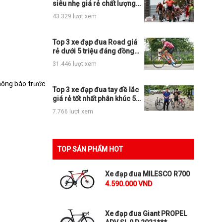
siêu nhẹ giá rẻ chất lượng
nhất thị trường
43.329 lượt xem
Top 3 xe đạp đua Road giá
rẻ dưới 5 triệu đáng đồng
tiền bát gạo
31.446 lượt xem
hông báo trước
Top 3 xe đạp đua tay đề lắc
giá rẻ tốt nhất phân khúc 5tr,
10tr và 15tr
7.766 lượt xem
TOP SẢN PHẨM HOT
Xe đạp đua MILESCO R700
4.590.000 VND
Xe đạp đua Giant PROPEL