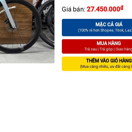
₫
Giá bán:
27.450.000
MẶC CẢ GIÁ
(100% rẻ hơn Shopee, Titok, La
MUA HÀNG
Trả sau | Trả góp | Giao hàn
THÊM VÀO GIỎ HÀNG
(Mua càng nhiều, ưu đãi càng 