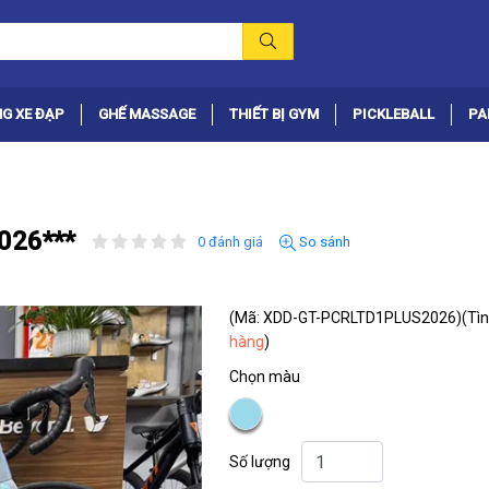
G XE ĐẠP
GHẾ MASSAGE
THIẾT BỊ GYM
PICKLEBALL
PA
026***
0 đánh giá
So sánh
(Mã: XDD-GT-PCRLTD1PLUS2026)
(Tìn
hàng
)
Chọn màu
Số lượng