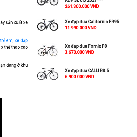
ADV SL 0 D 2021***
261.300.000 VND
Xe đạp đua California FR95
máy sản xuất xe
11.990.000 VND
 trẻ em
,
xe đạp
Xe đạp đua Fornix F8
̣p thể thao cao
3.670.000 VND
bạn đang ở khu
Xe đạp đua CALLI R3.5
6.900.000 VND