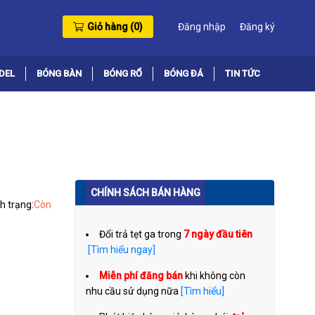
Giỏ hàng (
0
)
Đăng nhập
Đăng ký
DEL
BÓNG BÀN
BÓNG RỔ
BÓNG ĐÁ
TIN TỨC
CHÍNH SÁCH BÁN HÀNG
h trạng:
Còn
Đổi trả tẹt ga trong
7 ngày đầu tiên
[Tìm hiểu ngay]
Miễn phí đăng bán
khi không còn
nhu cầu sử dụng nữa
[Tìm hiểu]